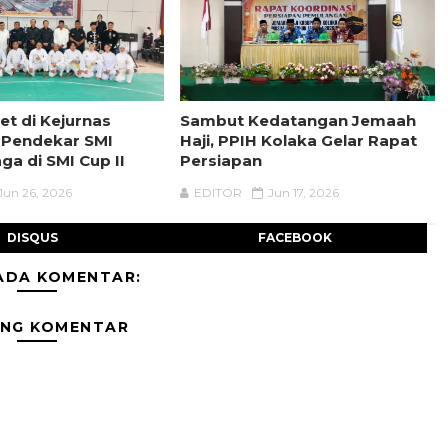
et di Kejurnas
Sambut Kedatangan Jemaah
 Pendekar SMI
Haji, PPIH Kolaka Gelar Rapat
aga di SMI Cup II
Persiapan
Jun 26, 2026
EDITOR
Jun 17, 2026
DISQUS
FACEBOOK
ADA KOMENTAR:
ING KOMENTAR