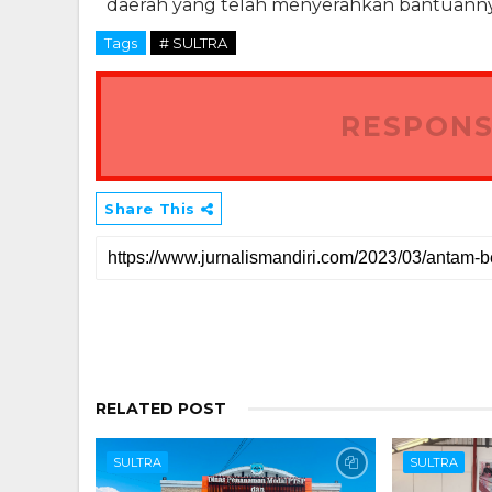
daerah yang telah menyerahkan bantuannya,"
Tags
# SULTRA
RESPONS
Share This
RELATED POST
SULTRA
SULTRA