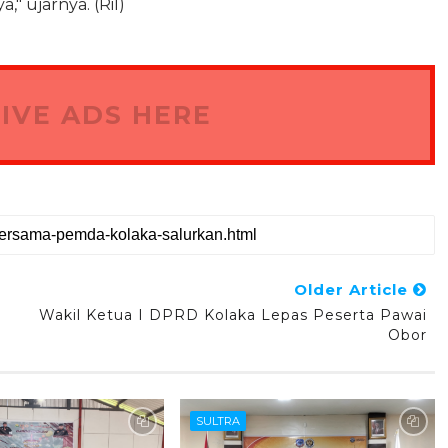
 ujarnya. (Ril)
IVE ADS HERE
Older Article
Wakil Ketua I DPRD Kolaka Lepas Peserta Pawai
Obor
SULTRA