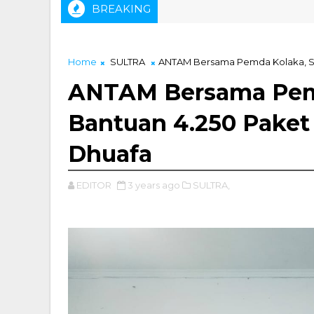
BREAKING
. Muhammad Zainal, ST Didapuk Sebagai Ketua IKA Tambang US
Home
SULTRA
ANTAM Bersama Pemda Kolaka, Sa
ANTAM Bersama Pemd
Bantuan 4.250 Pake
Dhuafa
EDITOR
3 years ago
SULTRA,