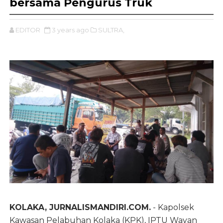
bersama Pengurus Truk
EDITOR
3 years ago
SULTRA,
KOLAKA, JURNALISMANDIRI.COM.
-
Kapolsek
Kawasan Pelabuhan Kolaka (KPK),
IPTU Wayan