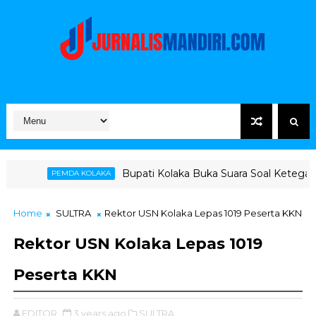
Bupati Kolaka Buka Suara Soal Ketegangan Jalur Haulin
OLAKA
Home
SULTRA
Rektor USN Kolaka Lepas 1019 Peserta KKN
Rektor USN Kolaka Lepas 1019
Peserta KKN
EDITOR
3 years ago
SULTRA,