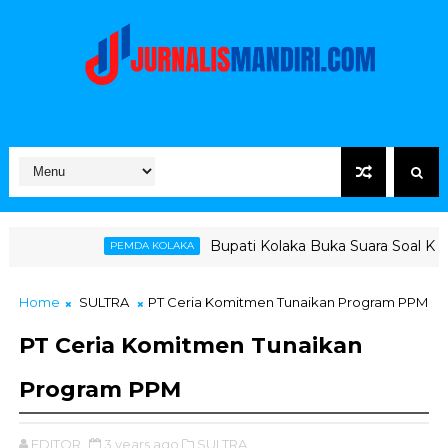
Bupati Kolaka Buka Suara Soal Ketegangan Jalur H
EMDA KOLAKA
Home
SULTRA
PT Ceria Komitmen Tunaikan Program PPM
PT Ceria Komitmen Tunaikan
Program PPM
EDITOR
3 years ago
SULTRA,