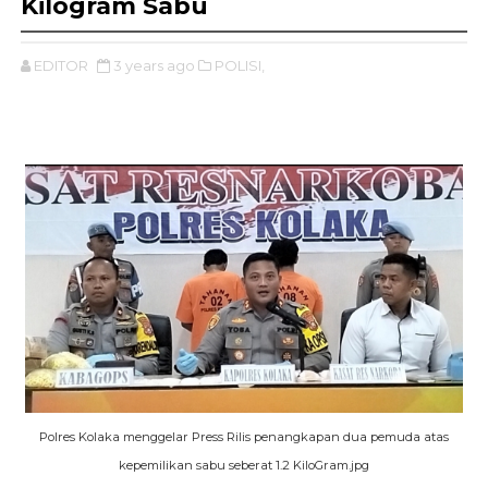
Kilogram Sabu
EDITOR
3 years ago
POLISI,
Polres Kolaka menggelar Press Rilis penangkapan dua pemuda atas
kepemilikan sabu seberat 1.2 KiloGram.jpg