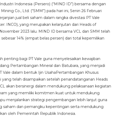
 Industri Indonesia (Persero) (“MIND ID”) bersama dengan
ning Co., Ltd. (“SMM”) pada hari ini, Senin 26 Februari
janjian jual beli saham dalam rangka divestasi PT Vale
cker: INCO), yang merupakan kelanjutan dari Heads of
 November 2023 lalu. MIND ID bersama VCL dan SMM telah
sebesar 14% (empat belas persen) dari total kepemilikan
ah penting bagi PT Vale guna menyelesaikan kewajiban
ndang Pertambangan Mineral dan Batubara, yang menjadi
 PT Vale dalam bentuk Ijin UsahaPertambangan Khusus
perti yang telah disampaikan setelah penandatanganan Heads
L akan bersinergi dalam mendukung pelaksanaan kegiatan
aham yang memiliki komitmen kuat untuk mendukung
mpu menjalankan strategi pengembangan lebih lanjut guna
ang saham dan pemangku kepentingan serta mendukung
angkan oleh Pemerintah Republik Indonesia.