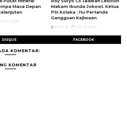
i Pusat Mineral
Roy Suryo Cs Jadikan Lelucon
nempa Masa Depan
Makam Ibunda Jokowi. Ketua
kelanjutan
PSI Kolaka : Itu Pertanda
Gangguan Kejiwaan
Oct 11, 2025
EDITOR
Oct 10, 2025
DISQUS
FACEBOOK
ADA KOMENTAR:
ING KOMENTAR