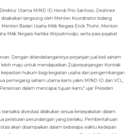
 Direktur Utama MIND ID Hendi Prio Santoso, Deshnee
 disaksikan langsung oleh Menteri Koordinator bidang
 Menteri Badan Usaha Milik Negara Erick Thohir, Menteri
aha Milik Negara Kartika Wirjoatmodjo, serta para pejabat
an. Dengan ditandatanganinya perjanjian jual beli saham
ah lebih maju untuk mendapatkan Zulperpanjangan Kontrak
 kepastian hukum bagi kegiatan usaha dan pengembangan
 dua pemegang saham utama kami yakni MIND ID dan VCL,
rseroan dalam mencapai tujuan kami," ujar Presiden
ransaksi divestasi dilakukan sesuai kesepakatan dalam
ua peraturan perundangan yang berlaku. Pemberitahuan
vestasi akan disampaikan dalam beberapa waktu kedepan