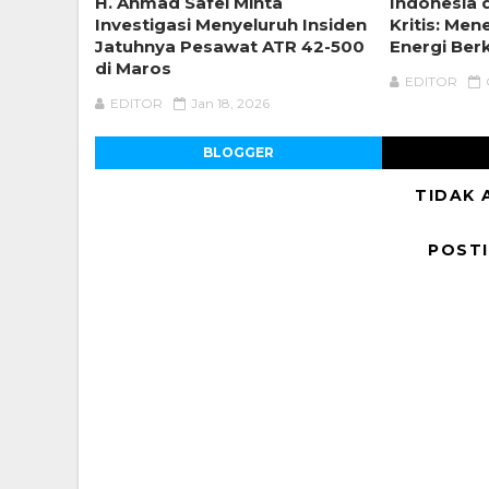
H. Ahmad Safei Minta
Indonesia d
Investigasi Menyeluruh Insiden
Kritis: Me
Jatuhnya Pesawat ATR 42-500
Energi Ber
di Maros
EDITOR
EDITOR
Jan 18, 2026
BLOGGER
TIDAK 
POST