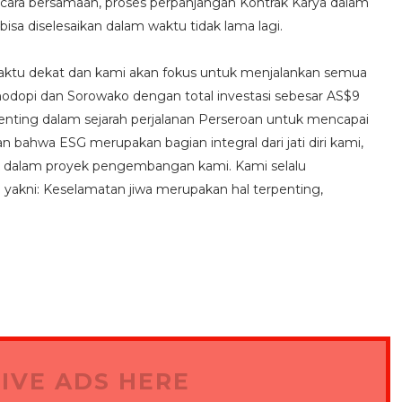
cara bersamaan, proses perpanjangan Kontrak Karya dalam
sa diselesaikan dalam waktu tidak lama lagi.
aktu dekat dan kami akan fokus untuk menjalankan semua
dopi dan Sorowako dengan total investasi sebesar AS$9
enting dalam sejarah perjalanan Perseroan untuk mencapai
an bahwa ESG merupakan bagian integral dari jati diri kami,
k dalam proyek pengembangan kami. Kami selalu
i yakni: Keselamatan jiwa merupakan hal terpenting,
IVE ADS HERE