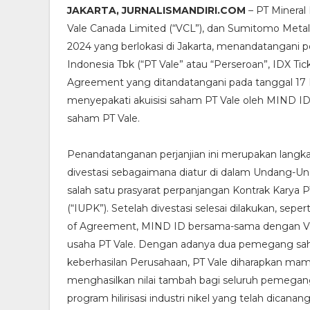
JAKARTA, JURNALISMANDIRI.COM
– PT Mineral
Vale Canada Limited (“VCL”), dan Sumitomo Metal Mi
2024 yang berlokasi di Jakarta, menandatangani per
Indonesia Tbk (“PT Vale” atau “Perseroan”, IDX Ti
Agreement yang ditandatangani pada tanggal 17
menyepakati akuisisi saham PT Vale oleh MIND ID 
saham PT Vale.
Penandatanganan perjanjian ini merupakan langk
divestasi sebagaimana diatur di dalam Undang-U
salah satu prasyarat perpanjangan Kontrak Karya
(“IUPK”). Setelah divestasi selesai dilakukan, se
of Agreement, MIND ID bersama-sama dengan VC
usaha PT Vale. Dengan adanya dua pemegang s
keberhasilan Perusahaan, PT Vale diharapkan ma
menghasilkan nilai tambah bagi seluruh pemeg
program hilirisasi industri nikel yang telah dican