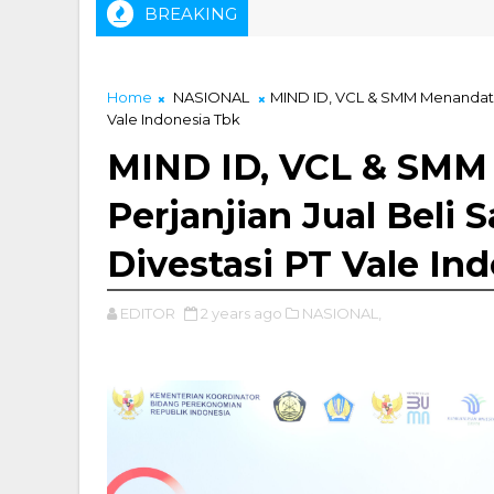
BREAKING
. Muhammad Zainal, ST Didapuk Sebagai Ketua IKA Tambang US
Home
NASIONAL
MIND ID, VCL & SMM Menandatan
Vale Indonesia Tbk
MIND ID, VCL & SMM
Perjanjian Jual Bel
Divestasi PT Vale In
EDITOR
2 years ago
NASIONAL,