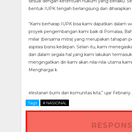
sesuai dengan ketentuan hukum yang berlaku. Se
bentuk IUPK tengah berlangsung dan diharapkan bi
“Kami berharap IUPK bisa kami dapatkan dalam w
proyek pengembangan kami baik di Pomalaa, Baho
miliar (bersama mitra) yang merupakan tahapan p
aspirasi bisnis kedepan. Selain itu, kami menegask
dan dalam segala hal yang kami lakukan termasu
mengingatkan diri kami akan nilai-nilai utama kam
Menghargai k
elestarian bumi dan komunitas kita,” ujar Febriany.
Tags
# NASIONAL
RESPONS