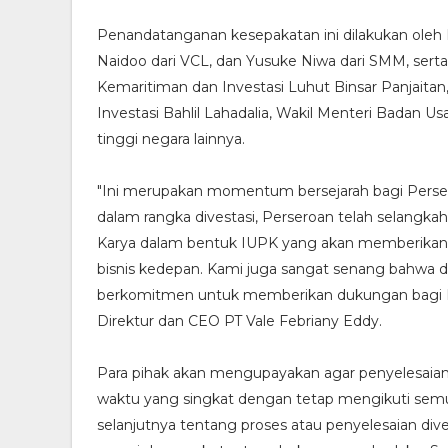
Penandatanganan kesepakatan ini dilakukan oleh
Naidoo dari VCL, dan Yusuke Niwa dari SMM, serta
Kemaritiman dan Investasi Luhut Binsar Panjaitan,
Investasi Bahlil Lahadalia, Wakil Menteri Badan Us
tinggi negara lainnya.
"Ini merupakan momentum bersejarah bagi Persero
dalam rangka divestasi, Perseroan telah selangk
Karya dalam bentuk IUPK yang akan memberikan
bisnis kedepan. Kami juga sangat senang bahwa
berkomitmen untuk memberikan dukungan bagi Pe
Direktur dan CEO PT Vale Febriany Eddy.
Para pihak akan mengupayakan agar penyelesaian t
waktu yang singkat dengan tetap mengikuti sem
selanjutnya tentang proses atau penyelesaian di