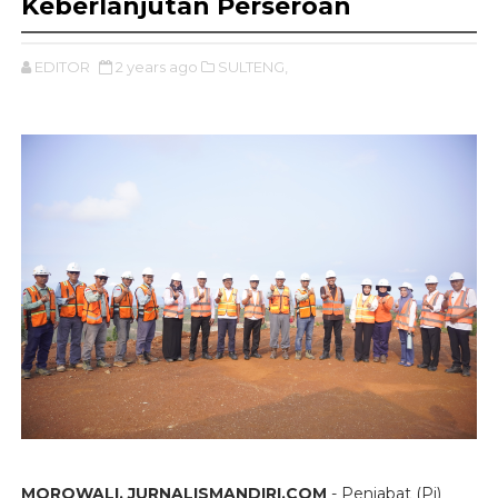
Keberlanjutan Perseroan
EDITOR
2 years ago
SULTENG,
MOROWALI, JURNALISMANDIRI.COM
- Penjabat (Pj)