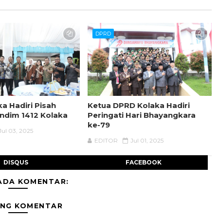
DPRD
a Hadiri Pisah
Ketua DPRD Kolaka Hadiri
ndim 1412 Kolaka
Peringati Hari Bhayangkara
ke-79
Jul 03, 2025
EDITOR
Jul 01, 2025
DISQUS
FACEBOOK
ADA KOMENTAR:
ING KOMENTAR