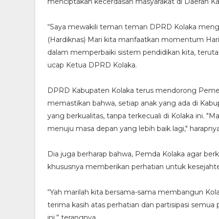
menciptakan kecerdasan masyarakat di Daerah Kab
“Saya mewakili teman teman DPRD Kolaka menguc
(Hardiknas) Mari kita manfaatkan momentum Hari
dalam memperbaiki sistem pendidikan kita, teruta
ucap Ketua DPRD Kolaka.
DPRD Kabupaten Kolaka terus mendorong Pemerin
memastikan bahwa, setiap anak yang ada di Kabu
yang berkualitas, tanpa terkecuali di Kolaka ini. "
menuju masa depan yang lebih baik lagi," harapnya
Dia juga berharap bahwa, Pemda Kolaka agar be
khususnya memberikan perhatian untuk kesejahte
“Yah marilah kita bersama-sama membangun Kolaka 
terima kasih atas perhatian dan partisipasi semua
ini,” terangnya.