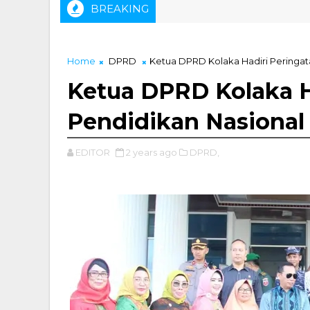
BREAKING
uhammad Zainal, ST Didapuk Sebagai Ketua IKA Tambang USN K
Home
DPRD
Ketua DPRD Kolaka Hadiri Peringat
Ketua DPRD Kolaka H
Pendidikan Nasional
EDITOR
2 years ago
DPRD,