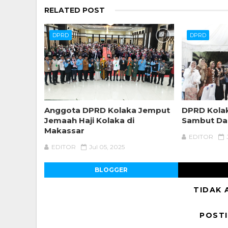
RELATED POST
DPRD
DPRD
Anggota DPRD Kolaka Jemput
DPRD Kolak
Jemaah Haji Kolaka di
Sambut Da
Makassar
EDITOR
EDITOR
Jul 05, 2025
BLOGGER
TIDAK 
POST