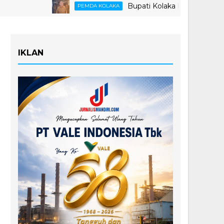
Bupati Kolaka Buka Suara Soal Kete
PEMDA KOLAKA
IKLAN