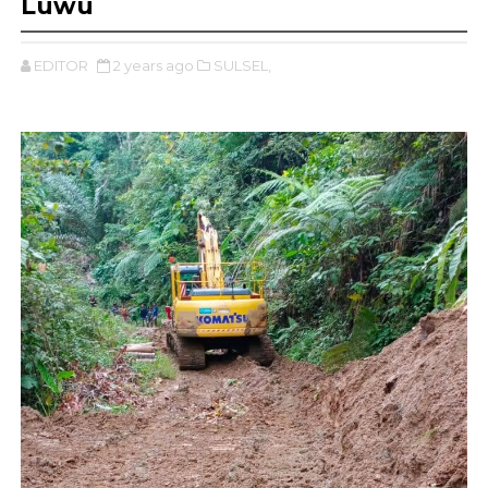
Luwu
EDITOR
2 years ago
SULSEL,