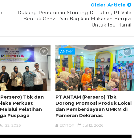
Older Article
n
Dukung Penurunan Stunting Di Lutim, PT Vale
Bentuk Genzi Dan Bagikan Makanan Bergizi
Untuk Ibu Hamil
ANTAM
Persero) Tbk dan
PT ANTAM (Persero) Tbk
laka Perkuat
Dorong Promosi Produk Lokal
Melalui Pelatihan
dan Pemberdayaan UMKM di
aga Puspaga
Pameran Dekranas
Jul 22, 2026
EDITOR
Jul 12, 2026