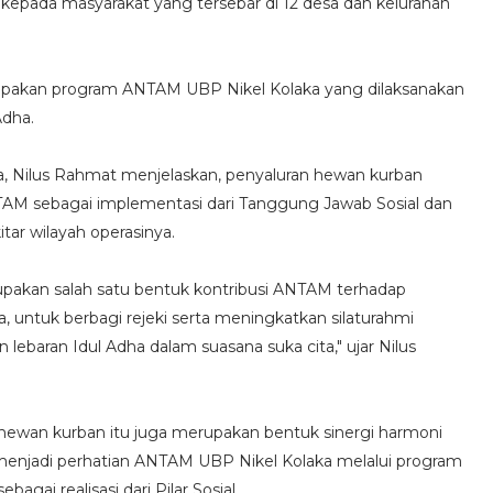
n kepada masyarakat yang tersebar di 12 desa dan kelurahan
upakan program ANTAM UBP Nikel Kolaka yang dilaksanakan
Adha.
, Nilus Rahmat menjelaskan, penyaluran hewan kurban
AM sebagai implementasi dari Tanggung Jawab Sosial dan
ar wilayah operasinya.
pakan salah satu bentuk kontribusi ANTAM terhadap
a, untuk berbagi rejeki serta meningkatkan silaturahmi
ebaran Idul Adha dalam suasana suka cita," ujar Nilus
ewan kurban itu juga merupakan bentuk sinergi harmoni
menjadi perhatian ANTAM UBP Nikel Kolaka melalui program
bagai realisasi dari Pilar Sosial.