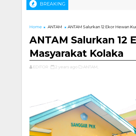
BREAKING
Ir. Muhammad Zainal, ST Didapuk Sebagai Ketua IKA Tamban
Home
ANTAM
ANTAM Salurkan 12 Ekor Hewan Ku
ANTAM Salurkan 12 
Masyarakat Kolaka
EDITOR
2 years ago
ANTAM,