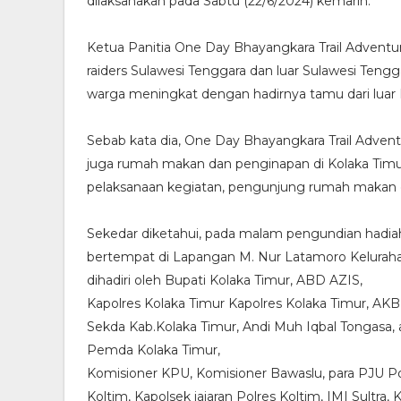
dilaksanakan pada Sabtu (22/6/2024) kemarin.
Ketua Panitia One Day Bhayangkara Trail Adventu
raiders Sulawesi Tenggara dan luar Sulawesi Tengg
warga meningkat dengan hadirnya tamu dari luar 
Sebab kata dia, One Day Bhayangkara Trail Advent
juga rumah makan dan penginapan di Kolaka Timur
pelaksanaan kegiatan, pengunjung rumah makan d
Sekedar diketahui, pada malam pengundian hadiah
bertempat di Lapangan M. Nur Latamoro Keluraha
dihadiri oleh Bupati Kolaka Timur, ABD AZIS,
Kapolres Kolaka Timur Kapolres Kolaka Timur, AKB
Sekda Kab.Kolaka Timur, Andi Muh Iqbal Tongasa
Pemda Kolaka Timur,
Komisioner KPU, Komisioner Bawaslu, para PJU Po
Koltim, Kapolsek jajaran Polres Koltim, IMI Sultra,