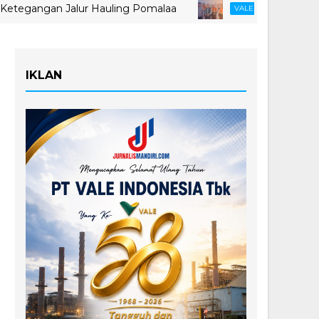
gan Jalur Hauling Pomalaa
MIND ID Tegaskan Du
VALE
IKLAN