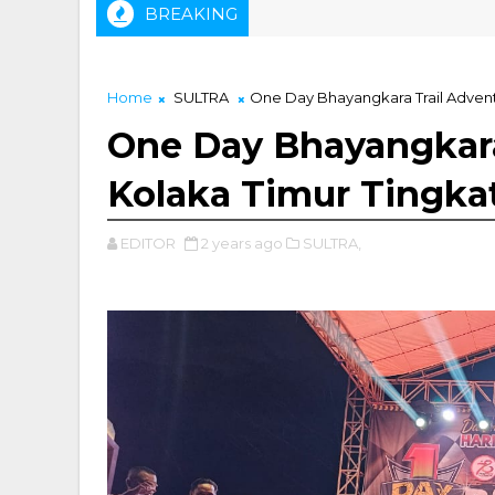
BREAKING
ka
Home
SULTRA
One Day Bhayangkara Trail Adven
One Day Bhayangkara
Kolaka Timur Tingk
EDITOR
2 years ago
SULTRA,