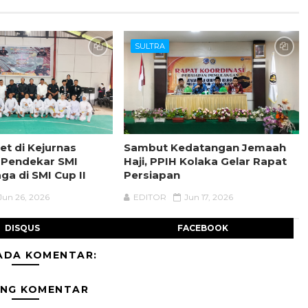
SULTRA
et di Kejurnas
Sambut Kedatangan Jemaah
 Pendekar SMI
Haji, PPIH Kolaka Gelar Rapat
aga di SMI Cup II
Persiapan
Jun 26, 2026
EDITOR
Jun 17, 2026
DISQUS
FACEBOOK
ADA KOMENTAR:
ING KOMENTAR