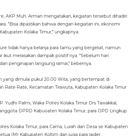
re, AKP Muh. Arman mengatakan, kegiatan tersebut dihadiri
ara. "Bisa dipastikan bahwa dengan kegiatan ini, ekonomi
Kabupaten Kolaka Timur," ungkapnya.
ure tidak hanya belanja para tamu yang bergeliat, namun
 ikut merasakan dampak positif nya. "Sebelum hari
an penginapan langsung ramai," bebernya.
 yang dimulai pukul 20.00 Wita, yang bertempat di
n Rate-Rate, Kecamatan Tirawuta, Kabupaten Kolaka Timur
P. Yudhi Palmi, Waka Polres Kolaka Timur Drs Tawakkal,
, anggota DPRD Kabuoaten Kolaka Timur, para OPD Lingkup
lres Kolaka Timur, para Cama, Lurah dan Desa se Kabupaten
 Ketua IMI Kabupaten Koltim dan juga para raider.