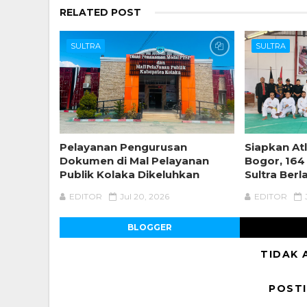
RELATED POST
SULTRA
SULTRA
Pelayanan Pengurusan
Siapkan Atl
Dokumen di Mal Pelayanan
Bogor, 164
Publik Kolaka Dikeluhkan
Sultra Berl
EDITOR
Jul 20, 2026
EDITOR
BLOGGER
TIDAK 
POST