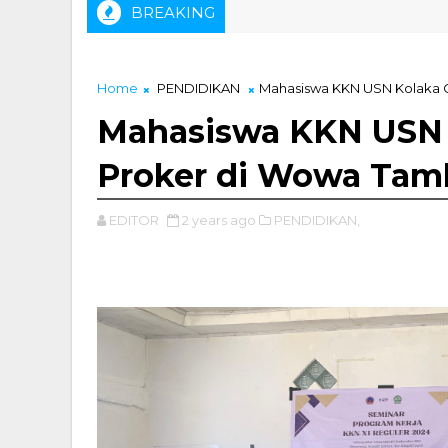
BREAKING
ammad Zainal, ST Didapuk Sebagai Ketua IKA Tambang USN Kol
Home
PENDIDIKAN
Mahasiswa KKN USN Kolaka G
Mahasiswa KKN USN 
Proker di Wowa Tam
EDITOR
2 years ago
PENDIDIKAN,