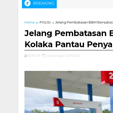
BREAKING
Home
POLISI
Jelang Pembatasan BBM Bersubsidi
Jelang Pembatasan B
Kolaka Pantau Penya
EDITOR
2 years ago
POLISI,