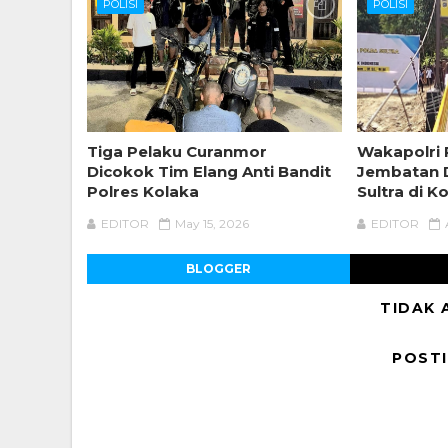
POLISI
POLISI
Tiga Pelaku Curanmor
Wakapolri
Dicokok Tim Elang Anti Bandit
Jembatan D
Polres Kolaka
Sultra di K
EDITOR
May 15, 2026
EDITOR
BLOGGER
TIDAK 
POST