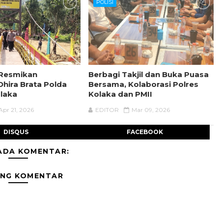
POLISI
 Resmikan
Berbagi Takjil dan Buka Puasa
hira Brata Polda
Bersama, Kolaborasi Polres
olaka
Kolaka dan PMII
Apr 21, 2026
EDITOR
Mar 09, 2026
DISQUS
FACEBOOK
ADA KOMENTAR:
ING KOMENTAR