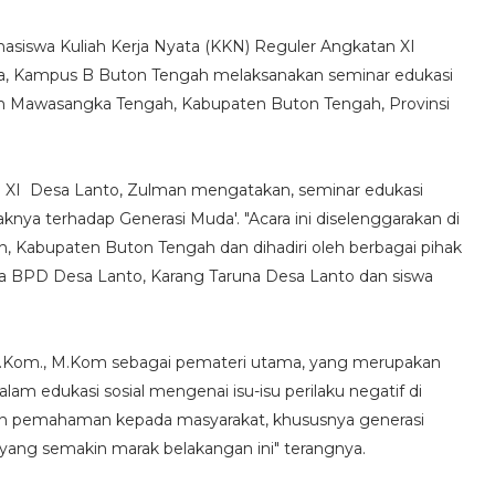
asiswa Kuliah Kerja Nyata (KKN) Reguler Angkatan XI
ka, Kampus B Buton Tengah melaksanakan seminar edukasi
atan Mawasangka Tengah, Kabupaten Buton Tengah, Provinsi
.
n XI Desa Lanto, Zulman mengatakan, seminar edukasi
a terhadap Generasi Muda'. "Acara ini diselenggarakan di
 Kabupaten Buton Tengah dan dihadiri oleh berbagai pihak
tua BPD Desa Lanto, Karang Taruna Desa Lanto dan siswa
, S.Kom., M.Kom sebagai pemateri utama, yang merupakan
lam edukasi sosial mengenai isu-isu perilaku negatif di
kan pemahaman kepada masyarakat, khususnya generasi
e yang semakin marak belakangan ini" terangnya.