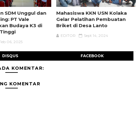
 SDM Unggul dan
Mahasiswa KKN USN Kolaka
ing: PT Vale
Gelar Pelatihan Pembuatan
an Budaya K3 di
Briket di Desa Lanto
Tinggi
EDITOR
Sept 14, 2024
Feb 06, 2025
DISQUS
FACEBOOK
ADA KOMENTAR:
ING KOMENTAR