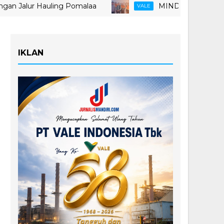
r Hauling Pomalaa
MIND ID Tegaskan Dukungan P
VALE
IKLAN