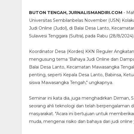
BUTON TENGAH, JURNALISMANDIRI.COM
- Mah
Universitas Sembilanbelas November (USN) Kola
Judi Online (Judol), di Balai Desa Lanto, Kecam
Sulawesi Tenggara (Sultra), pada Rabu (28/8/2024)
Koordinator Desa (Kordes) KKN Reguler Angkata
mengusung tema 'Bahaya Judi Online dan Dampakny
Balai Desa Lanto, Kecamatan Mawasangka Tengah,
penting, seperti Kepala Desa Lanto, Babinsa, Ke
siswa Mawasangka Tengah," ungkapnya.
Seminar ini kata dia, juga menghadirkan Dirman
seorang ahli teknologi dan telah berpengalaman da
masyarakat. "Acara ini bertujuan untuk memberi
muda, mengenai risiko dan bahaya dari judi onlin