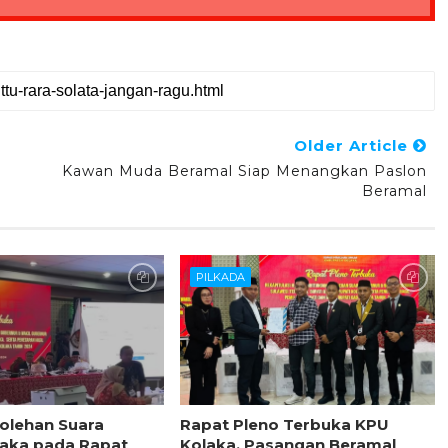
Older Article
Kawan Muda Beramal Siap Menangkan Paslon
Beramal
PILKADA
rolehan Suara
Rapat Pleno Terbuka KPU
laka pada Rapat
Kolaka, Pasangan Beramal