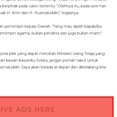
 berpihak pada calon tertentu. "Olehnya itu, pada sore hari
pak H. Amri dan H. Husmaluddin," tegasnya.
an pemimpin kepala Daerah. "Yang mau dipilih bapak/ibu
 pemimpin agama, bukan pendeta dan juga bukan imam,"
ola pikir yang dapat merubah Mindset orang Toraja yang
 depan kawan-kawanku Solata, jangan pernah takut untuk
maluddin. Saya akan berada di depan dan dibelakang kita
IVE ADS HERE