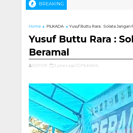
BREAKING
Home
PILKADA
Yusuf Buttu Rara : Solata Janga
Yusuf Buttu Rara : 
Beramal
EDITOR
2 years ago
PILKADA,