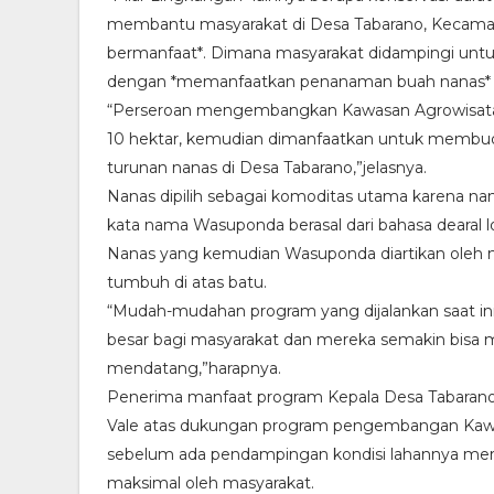
membantu masyarakat di Desa Tabarano, Kecamat
bermanfaat*. Dimana masyarakat didampingi un
dengan *memanfaatkan penanaman buah nanas*
“Perseroan mengembangkan Kawasan Agrowisata 
10 hektar, kemudian dimanfaatkan untuk memb
turunan nanas di Desa Tabarano,”jelasnya.
Nanas dipilih sebagai komoditas utama karena na
kata nama Wasuponda berasal dari bahasa dearal l
Nanas yang kemudian Wasuponda diartikan oleh 
tumbuh di atas batu.
“Mudah-mudahan program yang dijalankan saat in
besar bagi masyarakat dan mereka semakin bisa
mendatang,”harapnya.
Penerima manfaat program Kepala Desa Tabarano,
Vale atas dukungan program pengembangan Kawa
sebelum ada pendampingan kondisi lahannya meru
maksimal oleh masyarakat.