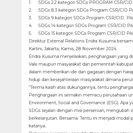
1.
SDGs 2.2 kategori SDGs PROGRAM CSR/CID Pi
2.
SDGs 8.3 kategori SDGs Program CSR/CID Pi
3.
SDGs 9 kategori SDGs Program CSR/CID Pila
4.
SDGs 14 kategori SDGs Program CSR/CID Pil
5.
SDGs 15 kategori SDGs Program CSR/CID Pil
Direktur External Relations Endra Kusuma bersam
Kartini, Jakarta, Kamis, 28 November 2024.
Endra Kusuma menjelaskan, penghargaan yang dip
Vale maupun masyarakat dan pemerintah kabupat
dalam memberikan ide dan gagasan dengan hara
hidup dan kesejahteraan masyarakat dimana perus
“Terima kasih atas dukungannya, tentu penghargaa
Penghargaan ini semakin memacu perusahaan untu
Environment, Social and Governance (ESG). Apa y
SDGs sejalan dengan misi perseroan, mengubah 
berkelanjutan. Bersama. Tentu ini menjadi modal 
katanya.