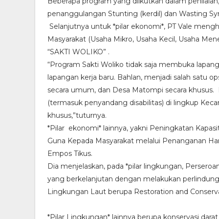
Beberapa program yang diikutkan dalam penilaian, se
penanggulangan Stunting (kerdil) dan Wasting Synd
Selanjutnya untuk *pilar ekonomi*, PT Vale meng
Masyarakat (Usaha Mikro, Usaha Kecil, Usaha 
“SAKTI WOLIKO” .
“Program Sakti Woliko tidak saja membuka lapan
lapangan kerja baru. Bahlan, menjadi salah satu o
secara umum, dan Desa Matompi secara khusus.
(termasuk penyandang disabilitas) di lingkup Ke
khusus,”tuturnya.
*Pilar ekonomi* lainnya, yakni Peningkatan Kapas
Guna Kepada Masyarakat melalui Penanganan Hama
Empos Tikus.
Dia menjelaskan, pada *pilar lingkungan, Persero
yang berkelanjutan dengan melakukan perlindunga
Lingkungan Laut berupa Restoration and Conservat
*Pilar Lingkungan* lainnya berupa konservasi dara