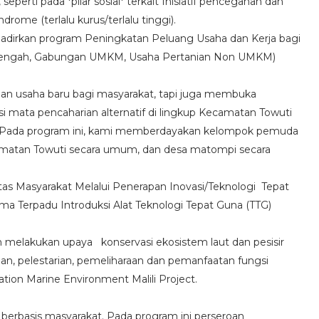
perti pada *pilar sosial* terkait Inisiatif pencegahan dan
rome (terlalu kurus/terlalu tinggi).
hadirkan program Peningkatan Peluang Usaha dan Kerja bagi
Menengah, Gabungan UMKM, Usaha Pertanian Non UMKM)
gan usaha baru bagi masyarakat, tapi juga membuka
psi mata pencaharian alternatif di lingkup Kecamatan Towuti
 Pada program ini, kami memberdayakan kelompok pemuda
camatan Towuti secara umum, dan desa matompi secara
itas Masyarakat Melalui Penerapan Inovasi/Teknologi Tepat
 Terpadu Introduksi Alat Teknologi Tepat Guna (TTG)
an melakukan upaya konservasi ekosistem laut dan pesisir
n, pelestarian, pemeliharaan dan pemanfaatan fungsi
ion Marine Environment Malili Project.
t berbasis masyarakat. Pada program ini perseroan