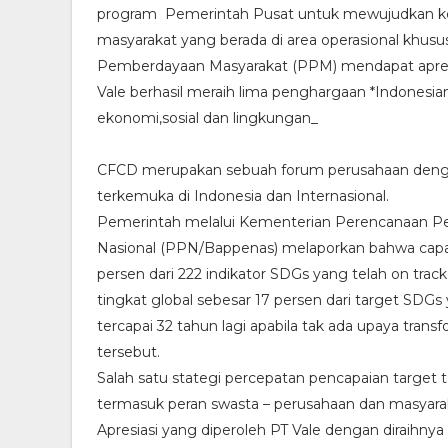
program Pemerintah Pusat untuk mewujudkan ke
masyarakat yang berada di area operasional khu
Pemberdayaan Masyarakat (PPM) mendapat apresi
Vale berhasil meraih lima penghargaan *Indones
ekonomi,sosial dan lingkungan_
CFCD merupakan sebuah forum perusahaan dengan 
terkemuka di Indonesia dan Internasional.
Pemerintah melalui Kementerian Perencanaan
Nasional (PPN/Bappenas) melaporkan bahwa capai
persen dari 222 indikator SDGs yang telah on track
tingkat global sebesar 17 persen dari target SDGs
tercapai 32 tahun lagi apabila tak ada upaya tra
tersebut.
Salah satu stategi percepatan pencapaian target
termasuk peran swasta – perusahaan dan masyara
Apresiasi yang diperoleh PT Vale dengan diraihny