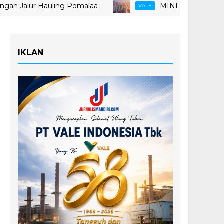
r Hauling Pomalaa
MIND ID Tegaskan Dukungan P
VALE
IKLAN