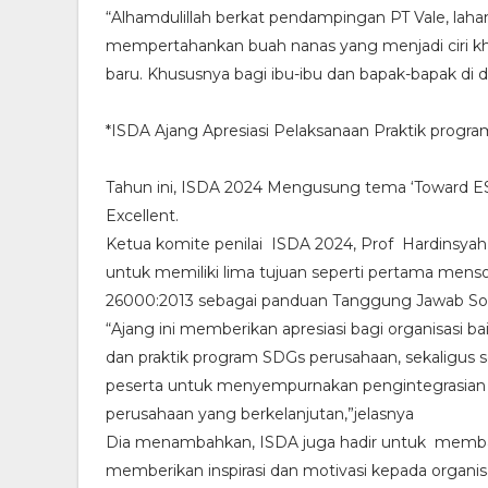
“Alhamdulillah berkat pendampingan PT Vale, lah
mempertahankan buah nanas yang menjadi ciri kha
baru. Khususnya bagi ibu-ibu dan bapak-bapak di 
*ISDA Ajang Apresiasi Pelaksanaan Praktik prog
Tahun ini, ISDA 2024 Mengusung tema ‘Toward ESG
Excellent.
Ketua komite penilai ISDA 2024, Prof Hardinsya
untuk memiliki lima tujuan seperti pertama menso
26000:2013 sebagai panduan Tanggung Jawab Sosi
“Ajang ini memberikan apresiasi bagi organisasi b
dan praktik program SDGs perusahaan, sekaligus
peserta untuk menyempurnakan pengintegrasian 
perusahaan yang berkelanjutan,”jelasnya
Dia menambahkan, ISDA juga hadir untuk memba
memberikan inspirasi dan motivasi kepada organis