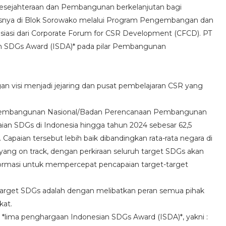
sejahteraan dan Pembangunan berkelanjutan bagi
susnya di Blok Sorowako melalui Program Pengembangan dan
asi dari Corporate Forum for CSR Development (CFCD). PT
ian SDGs Award (ISDA)* pada pilar Pembangunan
visi menjadi jejaring dan pusat pembelajaran CSR yang
 Pembangunan Nasional/Badan Perencanaan Pembangunan
an SDGs di Indonesia hingga tahun 2024 sebesar 62,5
. Capaian tersebut lebih baik dibandingkan rata-rata negara di
 yang on track, dengan perkiraan seluruh target SDGs akan
nsformasi untuk mempercepat pencapaian target-target
 target SDGs adalah dengan melibatkan peran semua pihak
kat.
a *lima penghargaan Indonesian SDGs Award (ISDA)*, yakni :