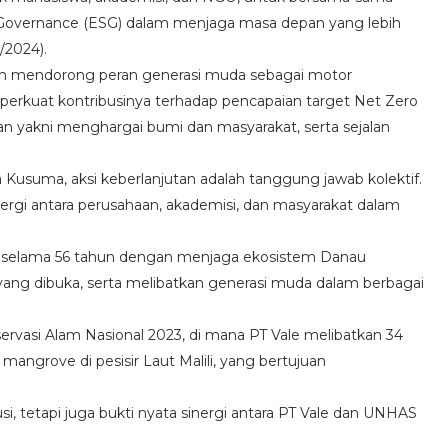
Governance (ESG) dalam menjaga masa depan yang lebih
/2024).
am mendorong peran generasi muda sebagai motor
erkuat kontribusinya terhadap pencapaian target Net Zero
aan yakni menghargai bumi dan masyarakat, serta sejalan
 Kusuma, aksi keberlanjutan adalah tanggung jawab kolektif.
rgi antara perusahaan, akademisi, dan masyarakat dalam
es selama 56 tahun dengan menjaga ekosistem Danau
ari yang dibuka, serta melibatkan generasi muda dalam berbagai
ervasi Alam Nasional 2023, di mana PT Vale melibatkan 34
grove di pesisir Laut Malili, yang bertujuan
usi, tetapi juga bukti nyata sinergi antara PT Vale dan UNHAS