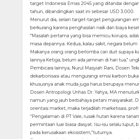
target Indonesia Emas 2045 yang ditandai dengan
tahun, dibandingkan saat ini sebesar USD 3.000.
Menurut dia, selain target-target pengurangan emis
berkurang karena penghasilan naik dan biaya kese
"Masalah pertama yang bisa memicu korupsi, adala
masa depannya. Kedua, kalau sakit, negara belum
Makanya orang orang berlomba cari duit supaya kal
lainnya.Ketiga, belum ada jaminan di hari tua," ung
Pembicara lainnya, Nurul Masyiah Rani, Dosen T
dekarbonisasi atau mengurangi emisi karbon bu
khususnya anak muda juga harus berupaya menur
Dosen Antropologi Unhas Dr. Yahya, MA menuturkan,
namun yang jauh berbahaya petani masyarakat. 
orientasi market, maka terjadilah marketisasi, prof
“Pengalaman di PT Vale, rusak hutan karena tanama
permintaan luar biasa dasyat. Isu-isu selalu luput
pada kerusakaan ekosistem,”tuturnya.