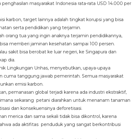
 penghasilan masyarakat Indonesia rata-rata USD 14.000 per
i karbon, target lainnya adalah tingkat korupsi yang bisa
hatan serta pendidikan yang terjamin.
h orang tua yang ingin anaknya terjamin pendidikannya,
 bisa memberi jaminan kesehatan sampai 100 persen.
au sakit bisa berobat ke luar negeri, ke Singapura dan
kap dia.
eknik Lingkungan Unhas, menyebutkan, upaya-upaya
kan cuma tanggung jawab pemerintah. Semua masyarakat
unkan emisi karbon.
 pemanasan global terjadi karena ada industri ekstraktif,
Dimana sekarang petani diarahkan untuk menanam tanaman
itisasi dan konsekuensinya deforetisasi.
n merica dan sama sekali tidak bisa dikontrol, karena
, bahwa ada aktifitas penduduk yang sangat berkontribusi