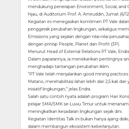
mendukung penerapan Environment, Social, and 
hijau, di Auditorium Prof. A. Amiruddin, Jumat (6/12
Kegiatan ini menegaskan komitmen PT Vale dal
penggerak perubahan lingkungan, sekaligus memp
Emissions yang sejalan dengan nilai-nilai perusah
dengan prinisp People, Planet dan Profit (3P).
Menurut Head of External Relations PT Vale, Endra
Dalam paparannya, ia menekankan pentingnya sine
menghadapi tantangan perubahan iklim.
“PT Vale telah menjalankan good mining practic
Matano, merehabilitasi lahan lebih dari 2,5 kali d
inisiatif lingkungan,” jelas Endra.
Salah satu contoh nyata adalah program Hari Kons
pelajar SMA/SMK se-Luwu Timur untuk menanam man
meningkatkan kesadaran lingkungan sejak dini.
Kegiatan Identitas Talk ini bukan hanya ajang disk
dalam membangun ekosistem keberlanjutan.