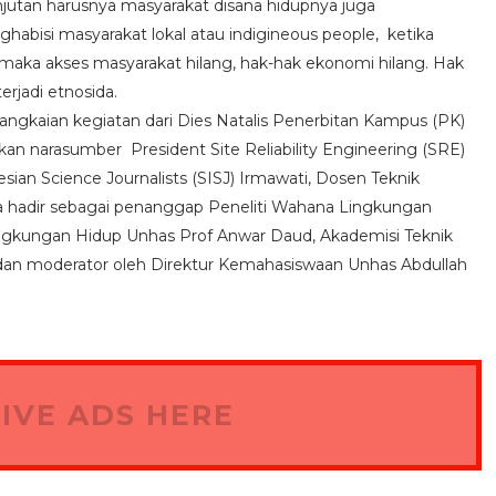
jutan harusnya masyarakat disana hidupnya juga
ghabisi masyarakat lokal atau indigineous people, ketika
ka akses masyarakat hilang, hak-hak ekonomi hilang. Hak
erjadi etnosida.
angkaian kegiatan dari Dies Natalis Penerbitan Kampus (PK)
an narasumber President Site Reliability Engineering (SRE)
an Science Journalists (SISJ) Irmawati, Dosen Teknik
a hadir sebagai penanggap Peneliti Wahana Lingkungan
Lingkungan Hidup Unhas Prof Anwar Daud, Akademisi Teknik
dan moderator oleh Direktur Kemahasiswaan Unhas Abdullah
IVE ADS HERE