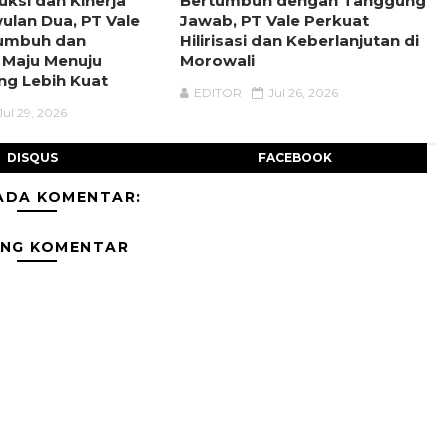
uksi dan Kinerja
Bertumbuh dengan Tanggung
wulan Dua, PT Vale
Jawab, PT Vale Perkuat
tumbuh dan
Hilirisasi dan Keberlanjutan di
 Maju Menuju
Morowali
ng Lebih Kuat
EDITOR
Jul 26, 2026
Jul 29, 2026
DISQUS
FACEBOOK
ADA KOMENTAR:
ING KOMENTAR