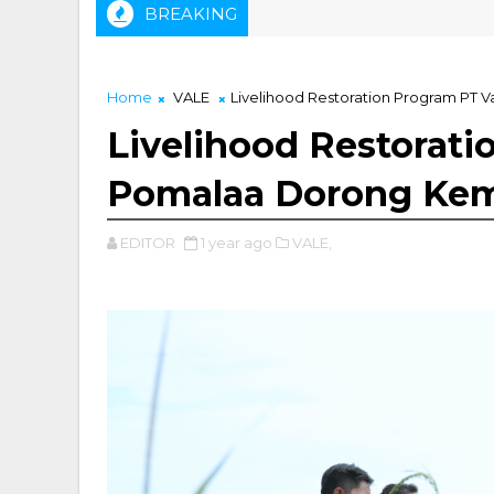
BREAKING
Home
VALE
Livelihood Restoration Program PT 
Livelihood Restorati
Pomalaa Dorong Kem
EDITOR
1 year ago
VALE,