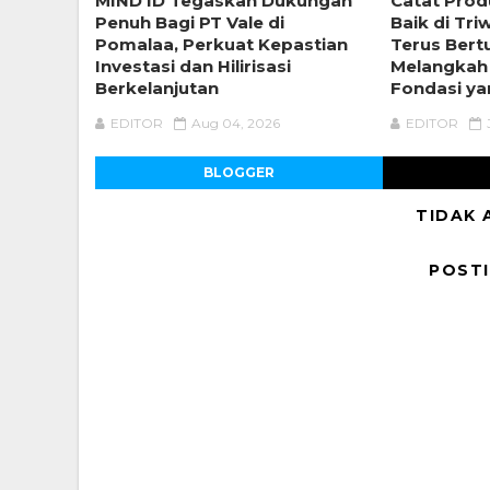
MIND ID Tegaskan Dukungan
Catat Prod
Penuh Bagi PT Vale di
Baik di Tri
Pomalaa, Perkuat Kepastian
Terus Ber
Investasi dan Hilirisasi
Melangkah
Berkelanjutan
Fondasi ya
EDITOR
Aug 04, 2026
EDITOR
BLOGGER
TIDAK 
POST