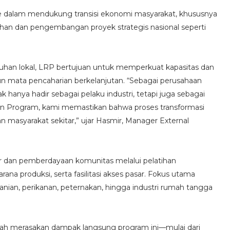
le dalam mendukung transisi ekonomi masyarakat, khususnya
han dan pengembangan proyek strategis nasional seperti
utuhan lokal, LRP bertujuan untuk memperkuat kapasitas dan
mata pencaharian berkelanjutan. “Sebagai perusahaan
 hanya hadir sebagai pelaku industri, tetapi juga sebagai
ion Program, kami memastikan bahwa proses transformasi
n masyarakat sekitar,” ujar Hasmir, Manager External
 dan pemberdayaan komunitas melalui pelatihan
na produksi, serta fasilitasi akses pasar. Fokus utama
tanian, perikanan, peternakan, hingga industri rumah tangga
telah merasakan dampak langsung program ini—mulai dari