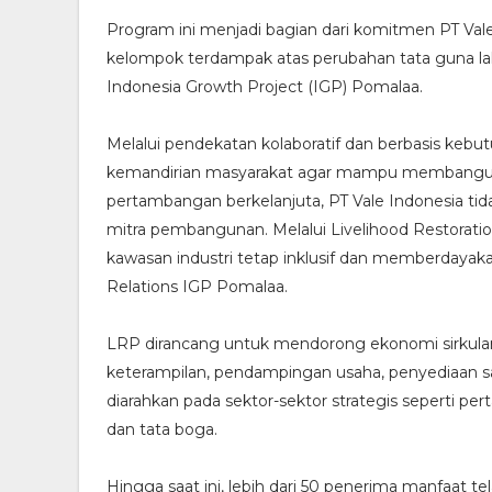
Program ini menjadi bagian dari komitmen PT Va
kelompok terdampak atas perubahan tata guna la
Indonesia Growth Project (IGP) Pomalaa.
Melalui pendekatan kolaboratif dan berbasis keb
kemandirian masyarakat agar mampu membangun 
pertambangan berkelanjuta, PT Vale Indonesia tidak
mitra pembangunan. Melalui Livelihood Restorat
kawasan industri tetap inklusif dan memberdayaka
Relations IGP Pomalaa.
LRP dirancang untuk mendorong ekonomi sirkular
keterampilan, pendampingan usaha, penyediaan sara
diarahkan pada sektor-sektor strategis seperti per
dan tata boga.
Hingga saat ini, lebih dari 50 penerima manfaat 