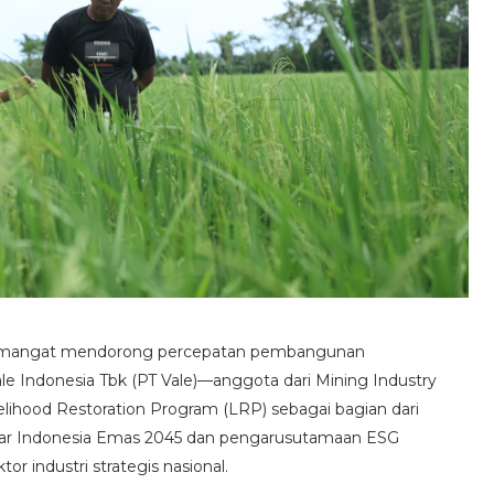
mangat mendorong percepatan pembangunan
le Indonesia Tbk (PT Vale)—anggota dari Mining Industry
hood Restoration Program (LRP) sebagai bagian dari
esar Indonesia Emas 2045 dan pengarusutamaan ESG
or industri strategis nasional.