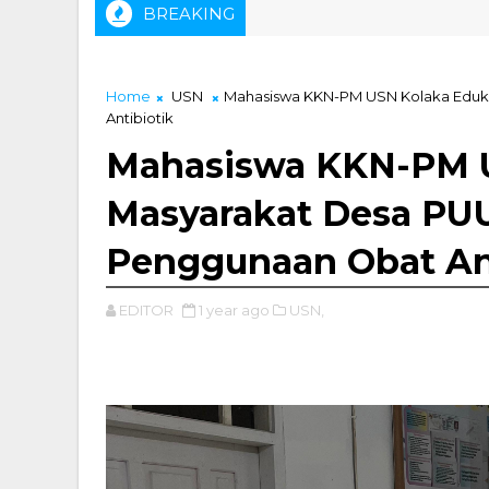
BREAKING
Home
USN
Mahasiswa KKN-PM USN Kolaka Eduka
Antibiotik
Mahasiswa KKN-PM U
Masyarakat Desa PU
Penggunaan Obat Ant
EDITOR
1 year ago
USN,