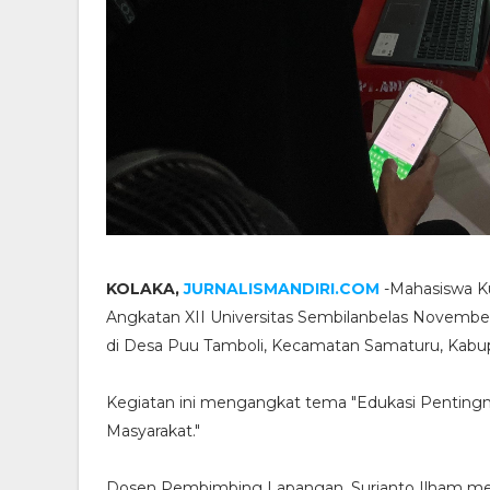
KOLAKA,
JURNALISMANDIRI.COM
-Mahasiswa Ku
Angkatan XII Universitas Sembilanbelas November
di Desa Puu Tamboli, Kecamatan Samaturu, Kabup
Kegiatan ini mengangkat tema "Edukasi Pentingn
Masyarakat."
Dosen Pembimbing Lapangan, Surianto Ilham men