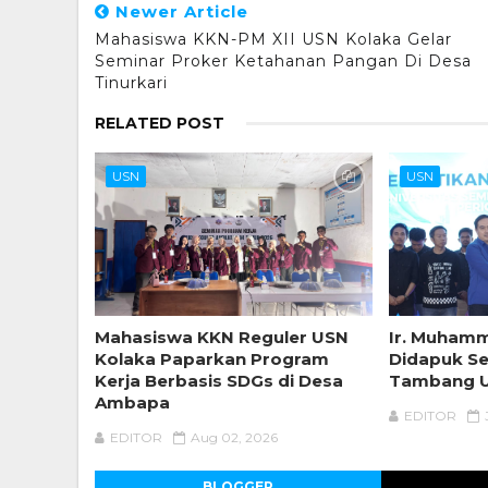
Newer Article
Mahasiswa KKN-PM XII USN Kolaka Gelar
Seminar Proker Ketahanan Pangan Di Desa
Tinurkari
RELATED POST
USN
USN
Mahasiswa KKN Reguler USN
Ir. Muhamm
Kolaka Paparkan Program
Didapuk Se
Kerja Berbasis SDGs di Desa
Tambang U
Ambapa
EDITOR
EDITOR
Aug 02, 2026
BLOGGER