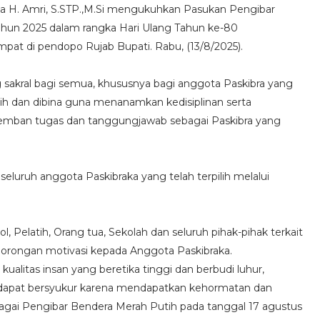
ka H. Amri, S.STP.,M.Si mengukuhkan Pasukan Pengibar
ahun 2025 dalam rangka Hari Ulang Tahun ke-80
pat di pendopo Rujab Bupati. Rabu, (13/8/2025).
kral bagi semua, khususnya bagi anggota Paskibra yang
atih dan dibina guna menanamkan kedisiplinan serta
emban tugas dan tanggungjawab sebagai Paskibra yang
eluruh anggota Paskibraka yang telah terpilih melalui
 Pelatih, Orang tua, Sekolah dan seluruh pihak-pihak terkait
orongan motivasi kepada Anggota Paskibraka.
ualitas insan yang beretika tinggi dan berbudi luhur,
 dapat bersyukur karena mendapatkan kehormatan dan
gai Pengibar Bendera Merah Putih pada tanggal 17 agustus