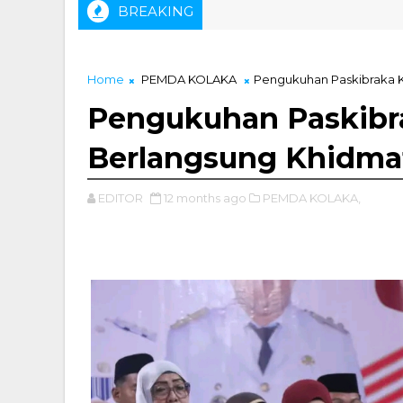
BREAKING
Home
PEMDA KOLAKA
Pengukuhan Paskibraka 
Pengukuhan Paskibr
Berlangsung Khidma
EDITOR
12 months ago
PEMDA KOLAKA,