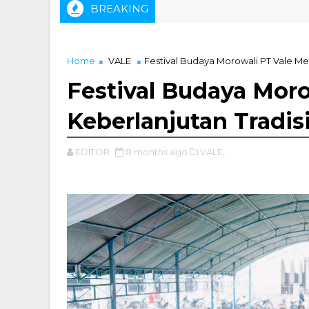
BREAKING
ng USN Kolaka
Home
VALE
Festival Budaya Morowali PT Vale Me
Festival Budaya Mor
Keberlanjutan Tradis
EDITOR
8 months ago
VALE,