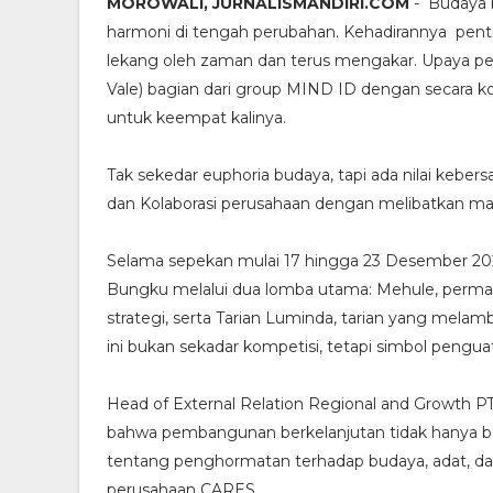
MOROWALI, JURNALISMANDIRI.COM
- Budaya b
harmoni di tengah perubahan. Kehadirannya penti
lekang oleh zaman dan terus mengakar. Upaya pele
Vale) bagian dari group MIND ID dengan secara 
untuk keempat kalinya.
Tak sekedar euphoria budaya, tapi ada nilai keb
dan Kolaborasi perusahaan dengan melibatkan mas
Selama sepekan mulai 17 hingga 23 Desember 20
Bungku melalui dua lomba utama: Mehule, permai
strategi, serta Tarian Luminda, tarian yang mel
ini bukan sekadar kompetisi, tetapi simbol penguat
Head of External Relation Regional and Growth PT
bahwa pembangunan berkelanjutan tidak hanya berb
tentang penghormatan terhadap budaya, adat, dan k
perusahaan CARES.