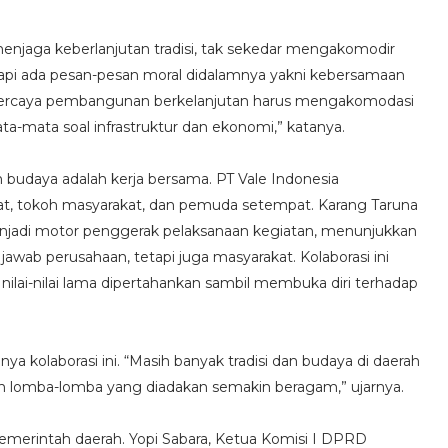
 menjaga keberlanjutan tradisi, tak sekedar mengakomodir
tapi ada pesan-pesan moral didalamnya yakni kebersamaan
 percaya pembangunan berkelanjutan harus mengakomodasi
ata-mata soal infrastruktur dan ekonomi,” katanya.
n budaya adalah kerja bersama. PT Vale Indonesia
at, tokoh masyarakat, dan pemuda setempat. Karang Taruna
njadi motor penggerak pelaksanaan kegiatan, menunjukkan
wab perusahaan, tetapi juga masyarakat. Kolaborasi ini
nilai-nilai lama dipertahankan sambil membuka diri terhadap
 kolaborasi ini. “Masih banyak tradisi dan budaya di daerah
pan lomba-lomba yang diadakan semakin beragam,” ujarnya.
pemerintah daerah. Yopi Sabara, Ketua Komisi I DPRD