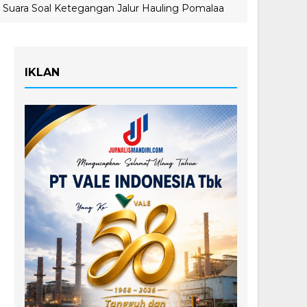
al Ketegangan Jalur Hauling Pomalaa
MIND ID T
VALE
IKLAN