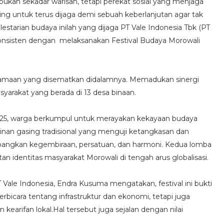
ukan sekadar warisan, tetapi perekat sosial yang menjaga
ng untuk terus dijaga demi sebuah keberlanjutan agar tak
starian budaya inilah yang dijaga PT Vale Indonesia Tbk (PT
konsisten dengan melaksanakan Festival Budaya Morowali
ersamaan yang disematkan didalamnya. Memadukan sinergi
yarakat yang berada di 13 desa binaan.
25, warga berkumpul untuk merayakan kekayaan budaya
nan gasing tradisional yang menguji ketangkasan dan
ambangkan kegembiraan, persatuan, dan harmoni. Kedua lomba
an identitas masyarakat Morowali di tengah arus globalisasi.
 Vale Indonesia, Endra Kusuma mengatakan, festival ini bukti
icara tentang infrastruktur dan ekonomi, tetapi juga
earifan lokal.Hal tersebut juga sejalan dengan nilai