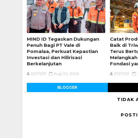
MIND ID Tegaskan Dukungan
Catat Prod
Penuh Bagi PT Vale di
Baik di Tri
Pomalaa, Perkuat Kepastian
Terus Ber
Investasi dan Hilirisasi
Melangkah
Berkelanjutan
Fondasi ya
EDITOR
Aug 04, 2026
EDITOR
BLOGGER
TIDAK 
POST