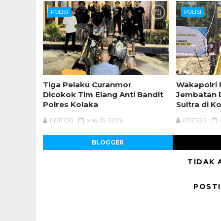
POLISI
POLISI
Tiga Pelaku Curanmor
Wakapolri
Dicokok Tim Elang Anti Bandit
Jembatan D
Polres Kolaka
Sultra di K
EDITOR
May 15, 2026
EDITOR
BLOGGER
TIDAK 
POST