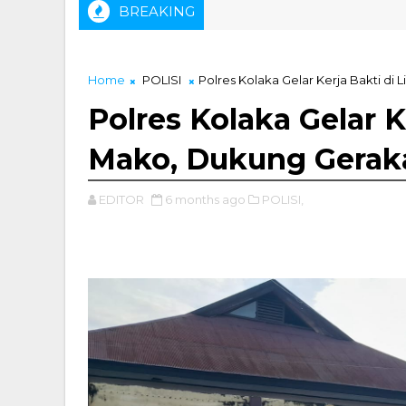
BREAKING
mmad Zainal, ST Didapuk Sebagai Ketua IKA Tambang USN Kola
Home
POLISI
Polres Kolaka Gelar Kerja Bakti d
Polres Kolaka Gelar 
Mako, Dukung Gerak
EDITOR
6 months ago
POLISI,