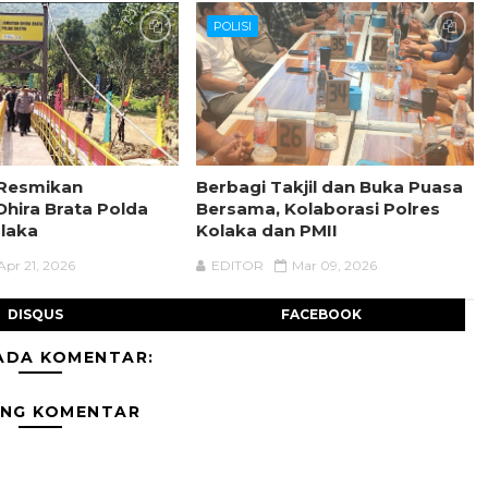
POLISI
 Resmikan
Berbagi Takjil dan Buka Puasa
hira Brata Polda
Bersama, Kolaborasi Polres
olaka
Kolaka dan PMII
Apr 21, 2026
EDITOR
Mar 09, 2026
DISQUS
FACEBOOK
ADA KOMENTAR:
ING KOMENTAR