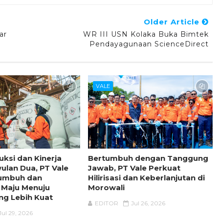
Older Article
ar
WR III USN Kolaka Buka Bimtek
Pendayagunaan ScienceDirect
VALE
uksi dan Kinerja
Bertumbuh dengan Tanggung
wulan Dua, PT Vale
Jawab, PT Vale Perkuat
tumbuh dan
Hilirisasi dan Keberlanjutan di
 Maju Menuju
Morowali
ng Lebih Kuat
EDITOR
Jul 26, 2026
Jul 29, 2026