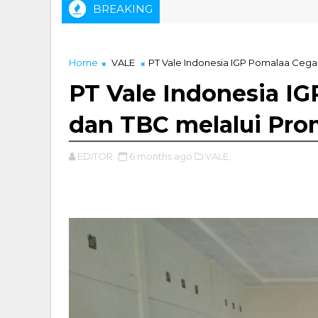
BREAKING
Home
VALE
PT Vale Indonesia IGP Pomalaa Ceg
PT Vale Indonesia I
dan TBC melalui Pr
EDITOR
6 months ago
VALE,