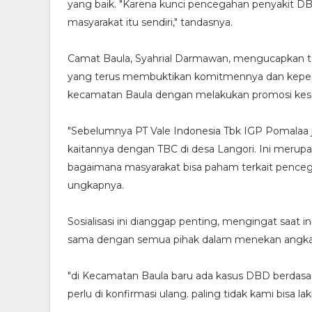
yang baik. "Karena kunci pencegahan penyakit DBD
masyarakat itu sendiri," tandasnya.
Camat Baula, Syahrial Darmawan, mengucapkan te
yang terus membuktikan komitmennya dan keped
kecamatan Baula dengan melakukan promosi kes
"Sebelumnya PT Vale Indonesia Tbk IGP Pomalaa j
kaitannya dengan TBC di desa Langori. Ini merup
bagaimana masyarakat bisa paham terkait pencega
ungkapnya.
Sosialisasi ini dianggap penting, mengingat saat
sama dengan semua pihak dalam menekan angka 
"di Kecamatan Baula baru ada kasus DBD berdasar
perlu di konfirmasi ulang. paling tidak kami bisa la