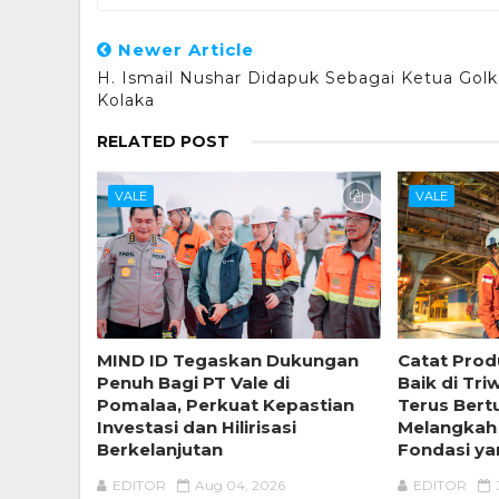
Newer Article
H. Ismail Nushar Didapuk Sebagai Ketua Golk
Kolaka
RELATED POST
VALE
VALE
MIND ID Tegaskan Dukungan
Catat Prod
Penuh Bagi PT Vale di
Baik di Tri
Pomalaa, Perkuat Kepastian
Terus Ber
Investasi dan Hilirisasi
Melangkah
Berkelanjutan
Fondasi ya
EDITOR
Aug 04, 2026
EDITOR