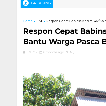
BREAKING
Home
TNI
Respon Cepat Babinsa Kodim 1412/Kola
Respon Cepat Babins
Bantu Warga Pasca B
EDITOR
6 months ago
TNI,