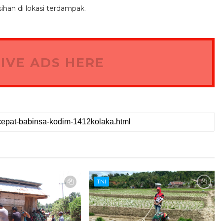
an di lokasi terdampak.
IVE ADS HERE
TNI