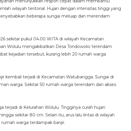
ilayahan menunjukkan respon cepat dalam membantu
lah wilayah teritorial. Hujan dengan intensitas tinggi yang
menyebabkan beberapa sungai meluap dan merendam
2026 sekitar pukul 04.00 WITA di wilayah Kecamatan
urahan Wolulu mengakibatkan Desa Tondowolio terendam
ibat kejadian tersebut, kurang lebih 20 rumah warga
njir kembali terjadi di Kecamatan Watubangga. Sungai di
an warga. Sekitar 50 rumah warga terendam dan akses
a terjadi di Kelurahan Wolulu. Tingginya curah hujan
 sekitar 80 cm. Selain itu, arus lalu lintas di wilayah
0 rumah warga terdampak banjir.