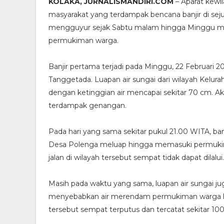
KOLAKA, JURNALISMANDIRI.COM
– Aparat kew
masyarakat yang terdampak bencana banjir di sejum
mengguyur sejak Sabtu malam hingga Minggu 
permukiman warga.
Banjir pertama terjadi pada Minggu, 22 Februari 
Tanggetada. Luapan air sungai dari wilayah Kel
dengan ketinggian air mencapai sekitar 70 cm. Ak
terdampak genangan.
Pada hari yang sama sekitar pukul 21.00 WITA, ba
Desa Polenga meluap hingga memasuki permukim
jalan di wilayah tersebut sempat tidak dapat dilalui.
Masih pada waktu yang sama, luapan air sungai jug
menyebabkan air merendam permukiman warga hingga
tersebut sempat terputus dan tercatat sekitar 10