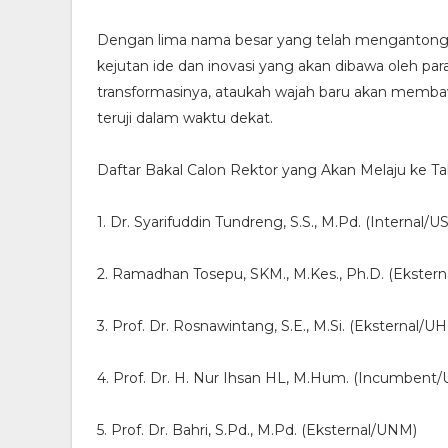
Dengan lima nama besar yang telah mengantongi t
kejutan ide dan inovasi yang akan dibawa oleh pa
transformasinya, ataukah wajah baru akan memb
teruji dalam waktu dekat.
Daftar Bakal Calon Rektor yang Akan Melaju ke T
1. Dr. Syarifuddin Tundreng, S.S., M.Pd. (Internal/U
2. Ramadhan Tosepu, SKM., M.Kes., Ph.D. (Ekster
3. Prof. Dr. Rosnawintang, S.E., M.Si. (Eksternal/U
4. Prof. Dr. H. Nur Ihsan HL, M.Hum. (Incumbent/
5. Prof. Dr. Bahri, S.Pd., M.Pd. (Eksternal/UNM)