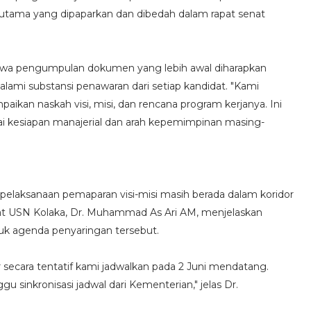
 utama yang dipaparkan dan dibedah dalam rapat senat
ahwa pengumpulan dokumen yang lebih awal diharapkan
mi substansi penawaran dari setiap kandidat. "Kami
kan naskah visi, misi, dan rencana program kerjanya. Ini
ai kesiapan manajerial dan arah kepemimpinan masing-
u pelaksanaan pemaparan visi-misi masih berada dalam koridor
nat USN Kolaka, Dr. Muhammad As Ari AM, menjelaskan
uk agenda penyaringan tersebut.
r secara tentatif kami jadwalkan pada 2 Juni mendatang.
sinkronisasi jadwal dari Kementerian," jelas Dr.