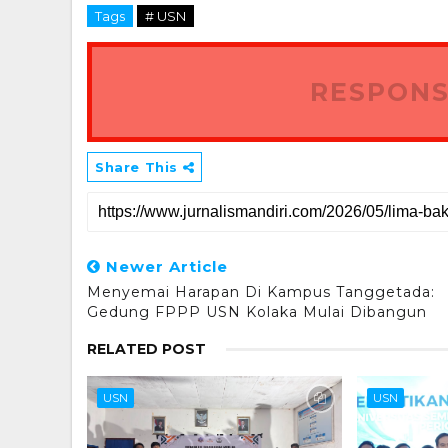
Tags
# USN
RESPONS
Share This
Newer Article
Menyemai Harapan Di Kampus Tanggetada:
Gedung FPPP USN Kolaka Mulai Dibangun
RELATED POST
USN
USN