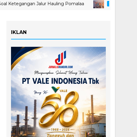
egangan Jalur Hauling Pomalaa
MIND ID Tegaska
VALE
IKLAN