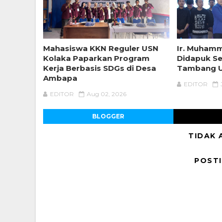
Mahasiswa KKN Reguler USN
Ir. Muhamm
Kolaka Paparkan Program
Didapuk Se
Kerja Berbasis SDGs di Desa
Tambang U
Ambapa
EDITOR
EDITOR
Aug 02, 2026
BLOGGER
TIDAK 
POST