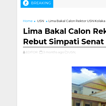
BREAKING
 Kolaka
Home
USN
Lima Bakal Calon Rektor USN Kolaka
Lima Bakal Calon Re
Rebut Simpati Senat
EDITOR
3 months ago
USN,