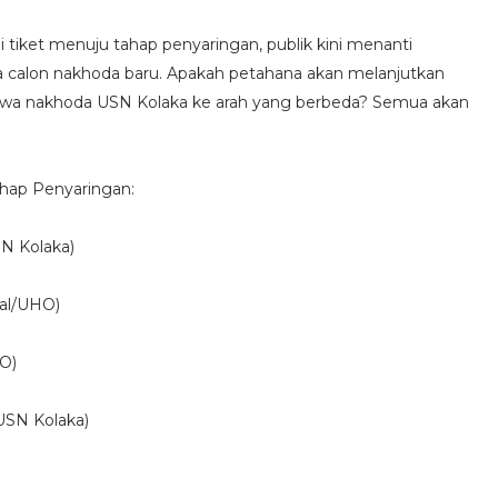
iket menuju tahap penyaringan, publik kini menanti
ra calon nakhoda baru. Apakah petahana akan melanjutkan
awa nakhoda USN Kolaka ke arah yang berbeda? Semua akan
ahap Penyaringan:
SN Kolaka)
nal/UHO)
HO)
USN Kolaka)