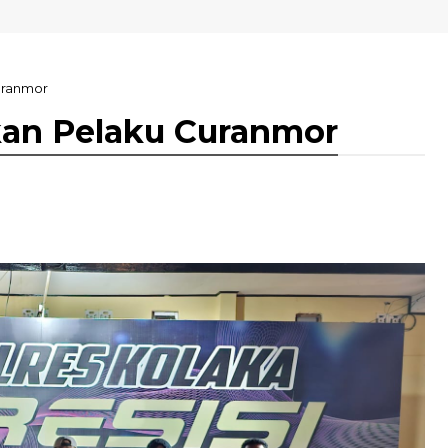
SN Kolaka
uranmor
kan Pelaku Curanmor