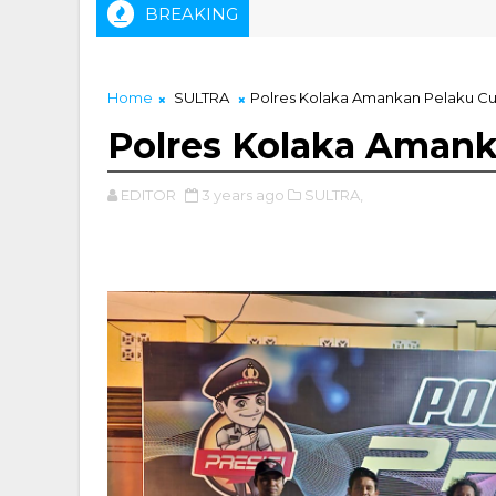
BREAKING
. Muhammad Zainal, ST Didapuk Sebagai Ketua IKA Tambang U
Home
SULTRA
Polres Kolaka Amankan Pelaku C
Polres Kolaka Aman
EDITOR
3 years ago
SULTRA,