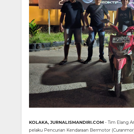
KOLAKA, JURNALISMANDIRI.COM
- Tim Elang A
pelaku Pencurian Kendaraan Bermotor (Curanmor) 