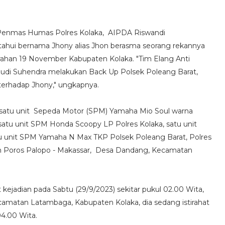
i Penmas Humas Polres Kolaka, AIPDA Riswandi
ahui bernama Jhony alias Jhon berasma seorang rekannya
rahan 19 November Kabupaten Kolaka. "Tim Elang Anti
Rudi Suhendra melakukan Back Up Polsek Poleang Barat,
erhadap Jhony," ungkapnya.
 satu unit Sepeda Motor (SPM) Yamaha Mio Soul warna
atu unit SPM Honda Scoopy LP Polres Kolaka, satu unit
unit SPM Yamaha N Max TKP Polsek Poleang Barat, Polres
n Poros Palopo - Makassar, Desa Dandang, Kecamatan
kejadian pada Sabtu (29/9/2023) sekitar pukul 02.00 Wita,
camatan Latambaga, Kabupaten Kolaka, dia sedang istirahat
4.00 Wita.