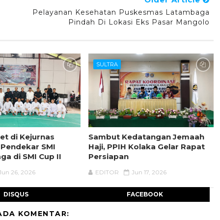
Pelayanan Kesehatan Puskesmas Latambaga
Pindah Di Lokasi Eks Pasar Mangolo
SULTRA
et di Kejurnas
Sambut Kedatangan Jemaah
 Pendekar SMI
Haji, PPIH Kolaka Gelar Rapat
aga di SMI Cup II
Persiapan
Jun 26, 2026
EDITOR
Jun 17, 2026
DISQUS
FACEBOOK
ADA KOMENTAR: