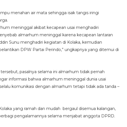
pu menahan air mata sehingga isak tangis iringi
rga.
arhum meninggal akibat kecapean usai menghadiri
t penyebab almarhum meninggal karena kecapean lantaran
din Sunu menghadiri kegiatan di Kolaka, kemudian
 pelantikan DPW Partai Perindo,” ungkapnya yang ditemui di
ersebut, pasalnya selama ini almarhum tidak pernah
ngar informasi bahwa almarhum meninggal dunia usai
 selalu komunikasi dengan almarhum tetapi tidak ada tanda –
Kolaka yang ramah dan mudah bergaul disemua kalangan,
p berbagi pengalamannya selama menjabat anggota DPRD.