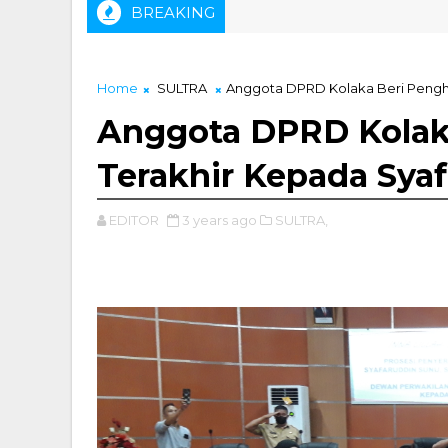
BREAKING
Ir. Muhammad Zainal, ST Didapuk Sebagai Ketua IKA Tambang 
Home
SULTRA
Anggota DPRD Kolaka Beri Pengh
Anggota DPRD Kolak
Terakhir Kepada Sya
EDITOR
3 years ago
SULTRA,