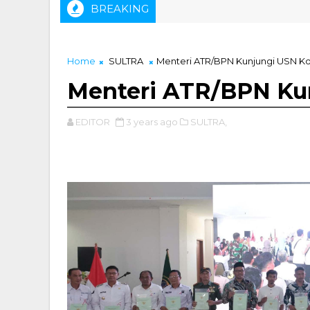
BREAKING
r. Muhammad Zainal, ST Didapuk Sebagai Ketua IKA Tambang U
Home
SULTRA
Menteri ATR/BPN Kunjungi USN K
Menteri ATR/BPN Ku
EDITOR
3 years ago
SULTRA,