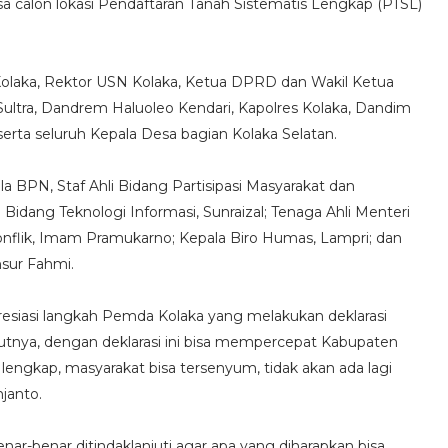
sa calon lokasi Pendaftaran Tanah Sistematis Lengkap (PTSL)
 Kolaka, Rektor USN Kolaka, Ketua DPRD dan Wakil Ketua
ultra, Dandrem Haluoleo Kendari, Kapolres Kolaka, Dandim
rta seluruh Kepala Desa bagian Kolaka Selatan.
BPN, Staf Ahli Bidang Partisipasi Masyarakat dan
 Bidang Teknologi Informasi, Sunraizal; Tenaga Ahli Menteri
flik, Imam Pramukarno; Kepala Biro Humas, Lampri; dan
sur Fahmi.
esiasi langkah Pemda Kolaka yang melakukan deklarasi
utnya, dengan deklarasi ini bisa mempercepat Kabupaten
engkap, masyarakat bisa tersenyum, tidak akan ada lagi
janto.
benar-benar ditindaklanjuti agar apa yang diharapkan bisa