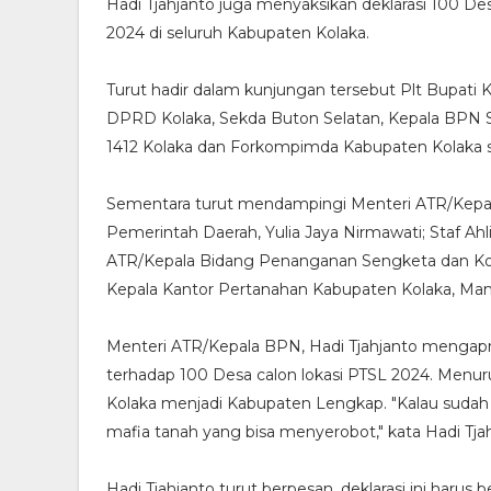
Hadi Tjahjanto juga menyaksikan deklarasi 100 De
2024 di seluruh Kabupaten Kolaka.
Turut hadir dalam kunjungan tersebut Plt Bupati
DPRD Kolaka, Sekda Buton Selatan, Kepala BPN S
1412 Kolaka dan Forkompimda Kabupaten Kolaka se
Sementara turut mendampingi Menteri ATR/Kepala 
Pemerintah Daerah, Yulia Jaya Nirmawati; Staf Ahli
ATR/Kepala Bidang Penanganan Sengketa dan Kon
Kepala Kantor Pertanahan Kabupaten Kolaka, Man
Menteri ATR/Kepala BPN, Hadi Tjahjanto mengapr
terhadap 100 Desa calon lokasi PTSL 2024. Menur
Kolaka menjadi Kabupaten Lengkap. "Kalau sudah l
mafia tanah yang bisa menyerobot," kata Hadi Tjah
Hadi Tjahjanto turut berpesan, deklarasi ini harus 