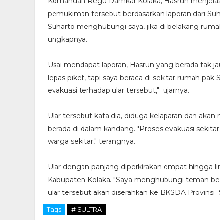
Komandan Regu Damkar Kolaka, Hasrun menjelask
pemukiman tersebut berdasarkan laporan dari Su
Suharto menghubungi saya, jika di belakang ruma
ungkapnya.
Usai mendapat laporan, Hasrun yang berada tak ja
lepas piket, tapi saya berada di sekitar rumah pa
evakuasi terhadap ular tersebut," ujarnya.
Ular tersebut kata dia, diduga kelaparan dan ak
berada di dalam kandang. "Proses evakuasi sekit
warga sekitar," terangnya.
Ular dengan panjang diperkirakan empat hingga li
Kabupaten Kolaka. "Saya menghubungi teman bern
ular tersebut akan diserahkan ke BKSDA Provinsi Su
Tags
# SULTRA