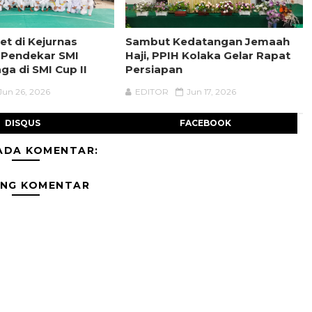
et di Kejurnas
Sambut Kedatangan Jemaah
 Pendekar SMI
Haji, PPIH Kolaka Gelar Rapat
aga di SMI Cup II
Persiapan
Jun 26, 2026
EDITOR
Jun 17, 2026
DISQUS
FACEBOOK
ADA KOMENTAR:
ING KOMENTAR