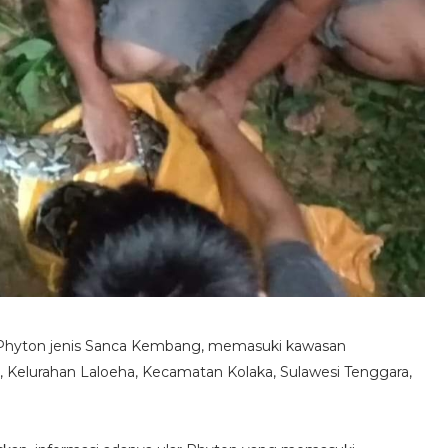
 Phyton jenis Sanca Kembang, memasuki kawasan
 Kelurahan Laloeha, Kecamatan Kolaka, Sulawesi Tenggara,