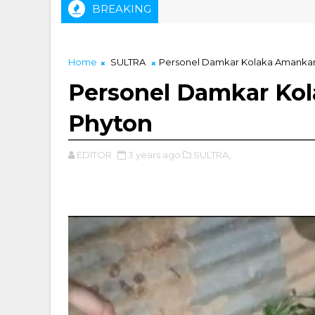
BREAKING
bagai Ketua IKA Tambang USN Kolaka
Home
SULTRA
Personel Damkar Kolaka Amankan
Personel Damkar Ko
Phyton
EDITOR
3 years ago
SULTRA,