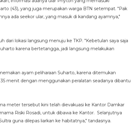
an, informasi adanya ular Phyton yang memasuki
harto (43), yang juga merupakan warga BTN setempat. "Pak
hnya ada seekor ular, yang masuk di kandang ayamnya,"
uh dari lokasi langsung menuju ke TKP. "Kebetulan saya saja
k Suharto karena bertetangga, jadi langsung melakukan
an memakan ayam peliharaan Suharto, karena ditemukan
ar 35 menit dengan menggunakan peralatan seadanya dibantu
ma meter tersebut kini telah dievakuasi ke Kantor Damkar
ama Riski Rosadi, untuk dibawa ke Kantor. Selanjutnya
ltra guna dilepas liarkan ke habitatnya," tandasnya.