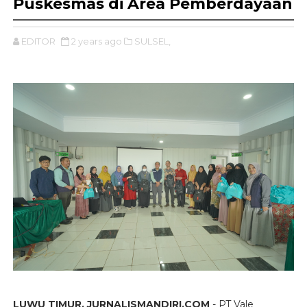
Puskesmas di Area Pemberdayaan
EDITOR
2 years ago
SULSEL,
LUWU TIMUR, JURNALISMANDIRI.COM
- PT Vale