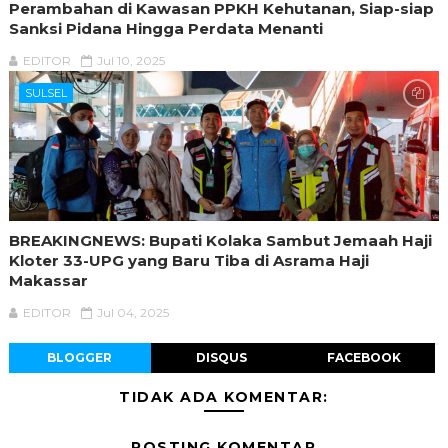
Perambahan di Kawasan PPKH Kehutanan, Siap-siap
Sanksi Pidana Hingga Perdata Menanti
EDITOR
Jul 10, 2025
SULSEL
BREAKINGNEWS: Bupati Kolaka Sambut Jemaah Haji
Kloter 33-UPG yang Baru Tiba di Asrama Haji
Makassar
EDITOR
Jul 04, 2025
BLOGGER
DISQUS
FACEBOOK
TIDAK ADA KOMENTAR:
POSTING KOMENTAR