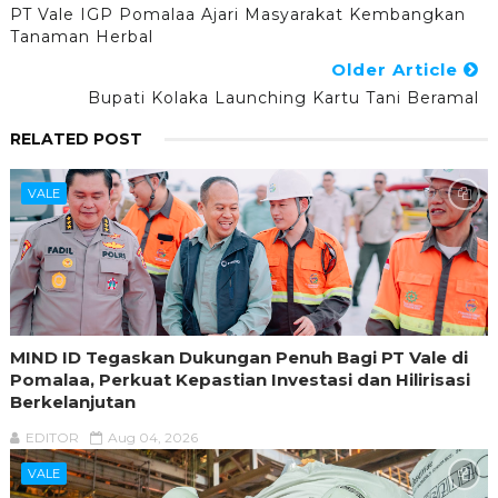
PT Vale IGP Pomalaa Ajari Masyarakat Kembangkan
Tanaman Herbal
Older Article
Bupati Kolaka Launching Kartu Tani Beramal
RELATED POST
VALE
MIND ID Tegaskan Dukungan Penuh Bagi PT Vale di
Pomalaa, Perkuat Kepastian Investasi dan Hilirisasi
Berkelanjutan
EDITOR
Aug 04, 2026
VALE