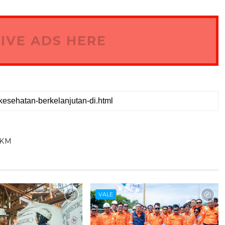
IVE ADS HERE
MKM
VALE