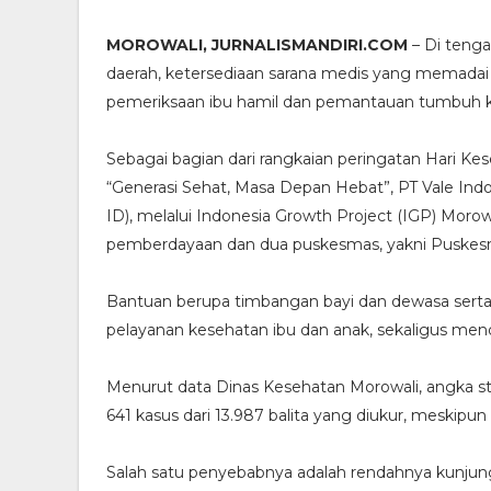
MOROWALI, JURNALISMANDIRI.COM
– Di tenga
daerah, ketersediaan sarana medis yang memadai
pemeriksaan ibu hamil dan pemantauan tumbuh ke
Sebagai bagian dari rangkaian peringatan Hari 
“Generasi Sehat, Masa Depan Hebat”, PT Vale Ind
ID), melalui Indonesia Growth Project (IGP) Mor
pemberdayaan dan dua puskesmas, yakni Puske
Bantuan berupa timbangan bayi dan dewasa serta 
pelayanan kesehatan ibu dan anak, sekaligus men
Menurut data Dinas Kesehatan Morowali, angka st
641 kasus dari 13.987 balita yang diukur, meskipu
Salah satu penyebabnya adalah rendahnya kunjun