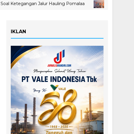
tegangan Jalur Hauling Pomalaa
MIND ID Tegask
VALE
IKLAN