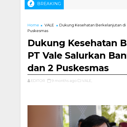
BREAKING
N Kolaka
Home
VALE
Dukung Kesehatan Berkelanjutan di M
Puskesmas
Dukung Kesehatan Be
PT Vale Salurkan Ban
dan 2 Puskesmas
EDITOR
9 months ago
VALE,