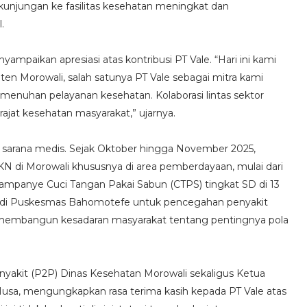
kunjungan ke fasilitas kesehatan meningkat dan
.
ampaikan apresiasi atas kontribusi PT Vale. “Hari ini kami
en Morowali, salah satunya PT Vale sebagai mitra kami
enuhan pelayanan kesehatan. Kolaborasi lintas sektor
ajat kesehatan masyarakat,” ujarnya.
 sarana medis. Sejak Oktober hingga November 2025,
N di Morowali khususnya di area pemberdayaan, mulai dari
ampanye Cuci Tangan Pakai Sabun (CTPS) tingkat SD di 13
 di Puskesmas Bahomotefe untuk pencegahan penyakit
k membangun kesadaran masyarakat tentang pentingnya pola
akit (P2P) Dinas Kesehatan Morowali sekaligus Ketua
usa, mengungkapkan rasa terima kasih kepada PT Vale atas