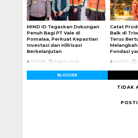
MIND ID Tegaskan Dukungan
Catat Prod
Penuh Bagi PT Vale di
Baik di Tri
Pomalaa, Perkuat Kepastian
Terus Ber
Investasi dan Hilirisasi
Melangkah
Berkelanjutan
Fondasi ya
EDITOR
Aug 04, 2026
EDITOR
BLOGGER
TIDAK 
POST