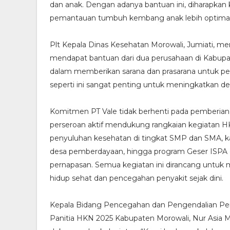
dan anak. Dengan adanya bantuan ini, diharapkan 
pemantauan tumbuh kembang anak lebih optimal
Plt Kepala Dinas Kesehatan Morowali, Jumiati, meny
mendapat bantuan dari dua perusahaan di Kabupat
dalam memberikan sarana dan prasarana untuk pem
seperti ini sangat penting untuk meningkatkan der
Komitmen PT Vale tidak berhenti pada pemberian
perseroan aktif mendukung rangkaian kegiatan HK
penyuluhan kesehatan di tingkat SMP dan SMA, k
desa pemberdayaan, hingga program Geser ISPA
pernapasan. Semua kegiatan ini dirancang untu
hidup sehat dan pencegahan penyakit sejak dini.
Kepala Bidang Pencegahan dan Pengendalian Peny
Panitia HKN 2025 Kabupaten Morowali, Nur Asia M