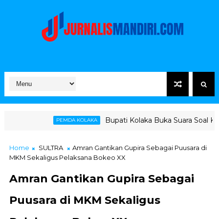
Bupati Kolaka Buka Suara Soal Ketegangan Jalur 
PEMDA KOLAKA
Home
SULTRA
Amran Gantikan Gupira Sebagai Puusara di
MKM Sekaligus Pelaksana Bokeo XX
Amran Gantikan Gupira Sebagai
Puusara di MKM Sekaligus