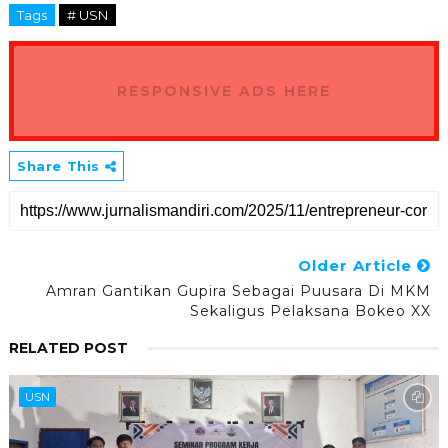
Tags
# USN
RESPONSIVE ADS HERE
Share This
Older Article
Amran Gantikan Gupira Sebagai Puusara Di MKM
Sekaligus Pelaksana Bokeo XX
RELATED POST
USN