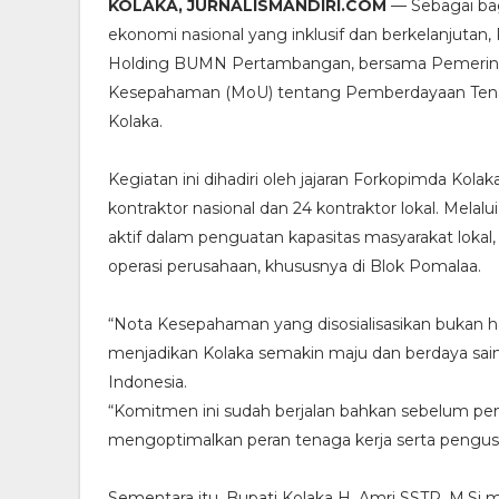
KOLAKA, JURNALISMANDIRI.COM
— Sebagai ba
ekonomi nasional yang inklusif dan berkelanjutan, 
Holding BUMN Pertambangan, bersama Pemerinta
Kesepahaman (MoU) tentang Pemberdayaan Tenaga
Kolaka.
Kegiatan ini dihadiri oleh jajaran Forkopimda Kolaka
kontraktor nasional dan 24 kontraktor lokal. Mel
aktif dalam penguatan kapasitas masyarakat lokal,
operasi perusahaan, khususnya di Blok Pomalaa.
“Nota Kesepahaman yang disosialisasikan bukan 
menjadikan Kolaka semakin maju dan berdaya sain
Indonesia.
“Komitmen ini sudah berjalan bahkan sebelum pe
mengoptimalkan peran tenaga kerja serta pengusa
Sementara itu, Bupati Kolaka H. Amri SSTP, M.Si