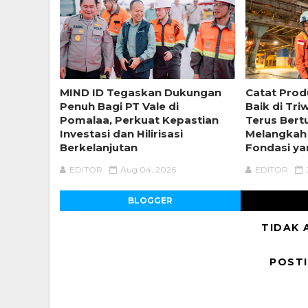
MIND ID Tegaskan Dukungan
Catat Prod
Penuh Bagi PT Vale di
Baik di Tri
Pomalaa, Perkuat Kepastian
Terus Ber
Investasi dan Hilirisasi
Melangkah
Berkelanjutan
Fondasi ya
EDITOR
Aug 04, 2026
EDITOR
BLOGGER
TIDAK 
POST