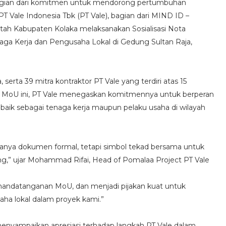
gian dari komitmen untuk mendorong pertumbuhan
PT Vale Indonesia Tbk (PT Vale), bagian dari MIND ID –
h Kabupaten Kolaka melaksanakan Sosialisasi Nota
 Kerja dan Pengusaha Lokal di Gedung Sultan Raja,
, serta 39 mitra kontraktor PT Vale yang terdiri atas 15
alui MoU ini, PT Vale menegaskan komitmennya untuk berperan
 baik sebagai tenaga kerja maupun pelaku usaha di wilayah
hanya dokumen formal, tetapi simbol tekad bersama untuk
g,” ujar Mohammad Rifai, Head of Pomalaa Project PT Vale
nandatanganan MoU, dan menjadi pijakan kuat untuk
ha lokal dalam proyek kami.”
 menyampaikan apresiasi terhadap langkah PT Vale dalam