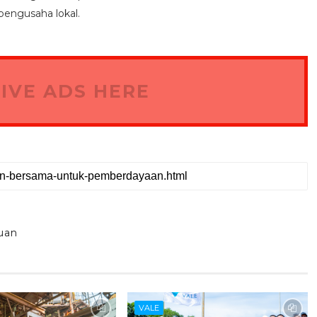
pengusaha lokal.
IVE ADS HERE
uan
VALE