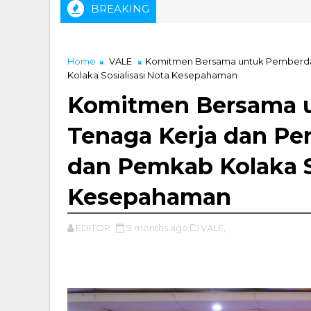
BREAKING
Ketua IKA Tambang USN Kolaka
Home
VALE
Komitmen Bersama untuk Pemberday
Kolaka Sosialisasi Nota Kesepahaman
Komitmen Bersama 
Tenaga Kerja dan Pe
dan Pemkab Kolaka S
Kesepahaman
EDITOR
9 months ago
VALE,