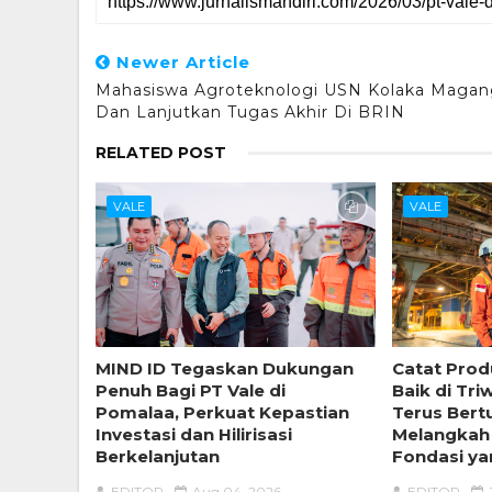
Newer Article
Mahasiswa Agroteknologi USN Kolaka Magan
Dan Lanjutkan Tugas Akhir Di BRIN
RELATED POST
VALE
VALE
MIND ID Tegaskan Dukungan
Catat Prod
Penuh Bagi PT Vale di
Baik di Tri
Pomalaa, Perkuat Kepastian
Terus Ber
Investasi dan Hilirisasi
Melangkah
Berkelanjutan
Fondasi ya
EDITOR
Aug 04, 2026
EDITOR