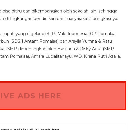
g bisa ditiru dan dikembangkan oleh sekolah lain, sehingga
h di lingkungan pendidikan dan masyarakat,” pungkasnya.
 Sampah yang digelar oleh PT Vale Indonesia IGP Pomalaa
rbun (SDS 1 Antam Pomalaa) dan Arsyila Yumna & Ratu
gkat SMP dimenangkan oleh Hasriana & Risky Aulia (SMP
m Pomalaa), Amara Lucialitahayu, WD. Kirana Putri Azalia,
IVE ADS HERE