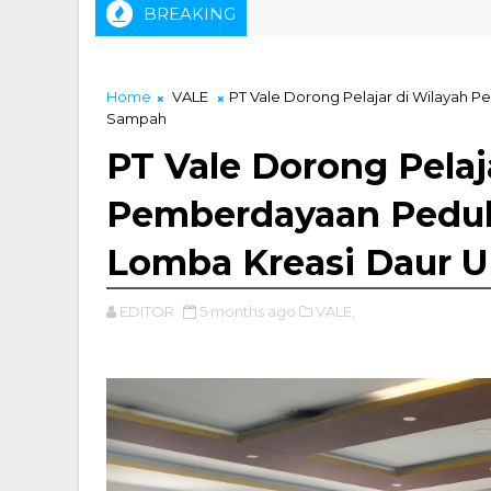
BREAKING
. Muhammad Zainal, ST Didapuk Sebagai Ketua IKA Tambang U
Home
VALE
PT Vale Dorong Pelajar di Wilayah 
Sampah
PT Vale Dorong Pelaj
Pemberdayaan Peduli
Lomba Kreasi Daur 
EDITOR
5 months ago
VALE,