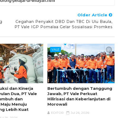
Older Article
g
Cegahan Penyakit DBD Dan TBC Di Ulu Baula,
PT Vale IGP Pomalaa Gelar Sosialisasi Promkes
VALE
uksi dan Kinerja
Bertumbuh dengan Tanggung
wulan Dua, PT Vale
Jawab, PT Vale Perkuat
tumbuh dan
Hilirisasi dan Keberlanjutan di
 Maju Menuju
Morowali
ng Lebih Kuat
EDITOR
Jul 26, 2026
Jul 29, 2026