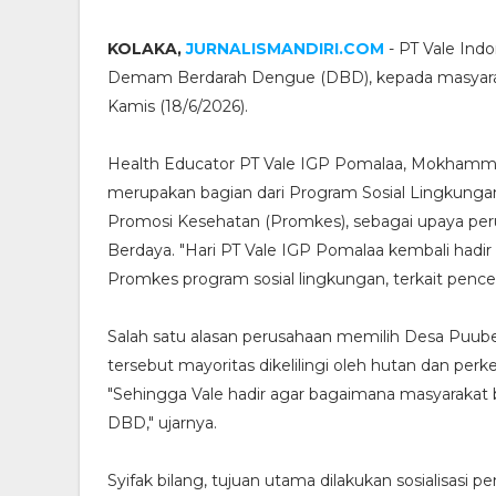
KOLAKA,
JURNALISMANDIRI.COM
- PT Vale Ind
Demam Berdarah Dengue (DBD), kepada masyarak
Kamis (18/6/2026).
Health Educator PT Vale IGP Pomalaa, Mokhammad
merupakan bagian dari Program Sosial Lingkung
Promosi Kesehatan (Promkes), sebagai upaya pe
Berdaya. "Hari PT Vale IGP Pomalaa kembali hadi
Promkes program sosial lingkungan, terkait penc
Salah satu alasan perusahaan memilih Desa Puuben
tersebut mayoritas dikelilingi oleh hutan dan per
"Sehingga Vale hadir agar bagaimana masyarakat
DBD," ujarnya.
Syifak bilang, tujuan utama dilakukan sosialisasi