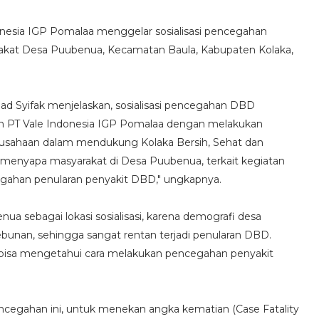
onesia IGP Pomalaa menggelar sosialisasi pencegahan
at Desa Puubenua, Kecamatan Baula, Kabupaten Kolaka,
 Syifak menjelaskan, sosialisasi pencegahan DBD
an PT Vale Indonesia IGP Pomalaa dengan melakukan
rusahaan dalam mendukung Kolaka Bersih, Sehat dan
r menyapa masyarakat di Desa Puubenua, terkait kegiatan
egahan penularan penyakit DBD," ungkapnya.
ua sebagai lokasi sosialisasi, karena demografi desa
kebunan, sehingga sangat rentan terjadi penularan DBD.
 bisa mengetahui cara melakukan pencegahan penyakit
 pencegahan ini, untuk menekan angka kematian (Case Fatality