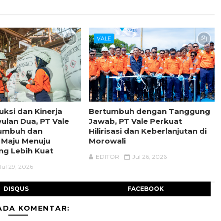
VALE
uksi dan Kinerja
Bertumbuh dengan Tanggung
wulan Dua, PT Vale
Jawab, PT Vale Perkuat
tumbuh dan
Hilirisasi dan Keberlanjutan di
 Maju Menuju
Morowali
ng Lebih Kuat
EDITOR
Jul 26, 2026
Jul 29, 2026
DISQUS
FACEBOOK
ADA KOMENTAR: