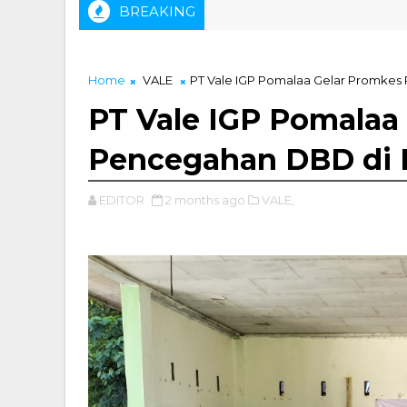
BREAKING
Home
VALE
PT Vale IGP Pomalaa Gelar Promke
PT Vale IGP Pomalaa
Pencegahan DBD di 
EDITOR
2 months ago
VALE,